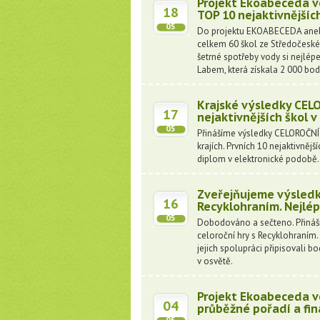
Projekt Ekoabeceda v
18
TOP 10 nejaktivnějšíc
05
Do projektu EKOABECEDA aneb 
celkem 60 škol ze Středočeskéh
šetrné spotřeby vody si nejlép
Labem, která získala 2 000 bod
Krajské výsledky CELO
17
nejaktivnějších škol v
05
Přinášíme výsledky CELOROČNÍ 
krajích. Prvních 10 nejaktivnějš
diplom v elektronické podobě
Zveřejňujeme výsledk
16
Recyklohraním. Nejlép
05
Dobodováno a sečteno. Přináší
celoroční hry s Recyklohraním.
jejich spolupráci připisovali bod
v osvětě.
Projekt Ekoabeceda v
04
průběžné pořadí a fin