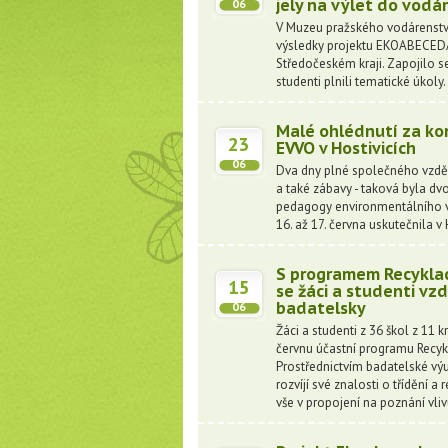
jely na výlet do vodá
06
V Muzeu pražského vodárenství
výsledky projektu EKOABECEDA
Středočeském kraji. Zapojilo se
studenti plnili tematické úkoly
Malé ohlédnutí za ko
23
EVVO v Hostivicích
06
Dva dny plné společného vzdělá
a také zábavy - taková byla dv
pedagogy environmentálního vz
16. až 17. června uskutečnila v 
S programem Recykla
15
se žáci a studenti vz
badatelsky
06
Žáci a studenti z 36 škol z 11 k
červnu účastní programu Recy
Prostřednictvím badatelské výuk
rozvíjí své znalosti o třídění a
vše v propojení na poznání vli