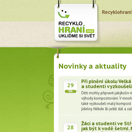
Recyklohraní
Novinky a aktuality
Při plnění úkolu Velk
29
a studenti vyzkoušel
06
Děti mohly připravit jakýkoliv
výhody kompostování. V mnohý
také vyzkoušeli malý kompost v
jídelny. Někde šli ještě dál a za
Žáci a studenti ve Stř
28
jak být k vodě šetrní.