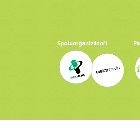
Spoluorganizátoři
Par
Recyklohraní, o.p.s.
Soborská 1302/8
C