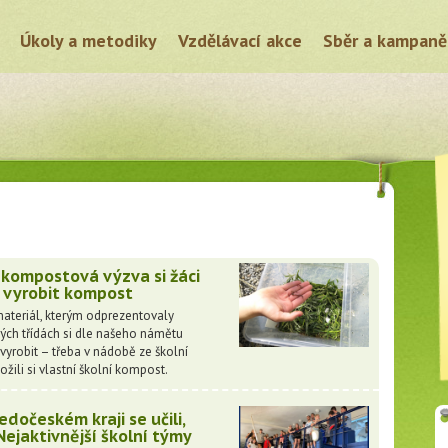
Úkoly a metodiky
Vzdělávací akce
Sběr a kampaně
á kompostová výzva si žáci
i vyrobit kompost
 materiál, kterým odprezentovaly
ch třídách si dle našeho námětu
yrobit – třeba v nádobě ze školní
ložili si vlastní školní kompost.
edočeském kraji se učili,
 Nejaktivnější školní týmy