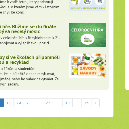
 k vodě šetrní, který podporují
Veolia, o kterém jsme vám v letošním
e chýlí ke konci.
 hře. Blížíme se do finále
bývá necelý měsíc
 celoroční hře s Recyklohraním k 21.
abojovat a vylepšit svou pozici.
by si ve školách připomněli
 a recyklaci
lo žákům a studentům
, že je důležité odpad recyklovat,
 nejméně, nebo ho vůbec nevytvářet. Ze
ných zadání.
(current)
8
19
20
21
...
27
...
40
...
53
»