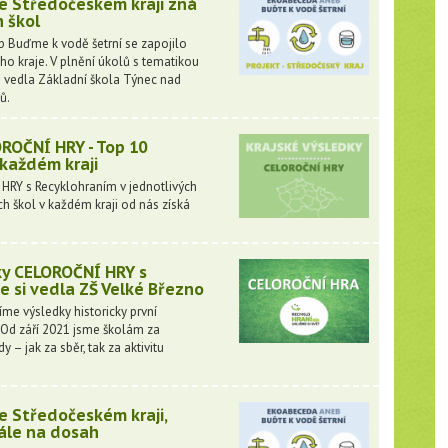
e Středočeském kraji zná
h škol
Buďme k vodě šetrní se zapojilo
o kraje. V plnění úkolů s tematikou
e vedla Základní škola Týnec nad
ů.
ROČNÍ HRY - Top 10
 každém kraji
HRY s Recyklohraním v jednotlivých
ích škol v každém kraji od nás získá
.
y CELOROČNÍ HRY s
e si vedla ZŠ Velké Březno
me výsledky historicky první
 Od září 2021 jsme školám za
y – jak za sběr, tak za aktivitu
e Středočeském kraji,
ále na dosah