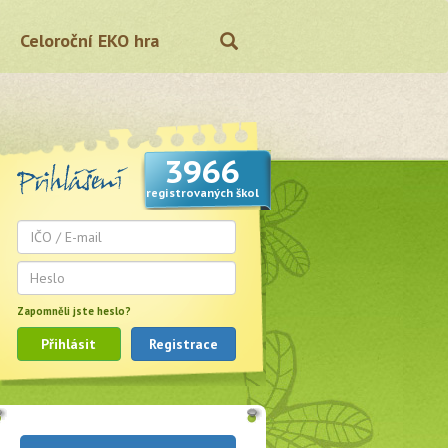
Celoroční EKO hra
3966
registrovaných škol
Zapomněli jste heslo?
Přihlásit
Registrace