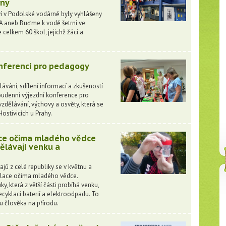
rny
 v Podolské vodárně byly vyhlášeny
 aneb Buďme k vodě šetrní ve
 celkem 60 škol, jejichž žáci a
.
nferencí pro pedagogy
vání, sdílení informací a zkušeností
oudenní výjezdní konference pro
dělávání, výchovy a osvěty, která se
Hostivicích u Prahy.
ce očima mladého vědce
dělávají venku a
rajů z celé republiky se v květnu a
klace očima mladého vědce.
y, která z větší části probíhá venku,
 recyklaci baterií a elektroodpadu. To
vu člověka na přírodu.