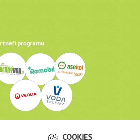
tneři programu
Odkazy
COOKIES
o je Recyklohraní?