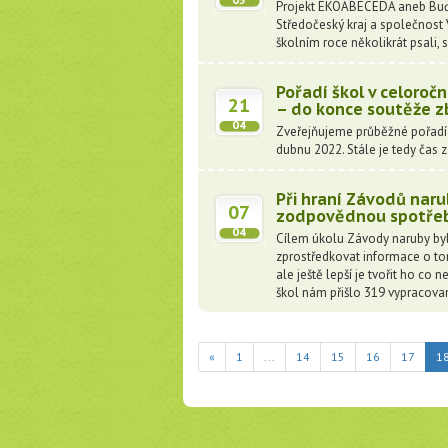
05
Projekt EKOABECEDA aneb Buďme
Středočeský kraj a společnost 
školním roce několikrát psali, s
Pořadí škol v celoroční
21
– do konce soutěže z
04
Zveřejňujeme průběžné pořadí v
dubnu 2022. Stále je tedy čas z
Při hraní Závodů naru
07
zodpovědnou spotřebu
04
Cílem úkolu Závody naruby by
zprostředkovat informace o tom
ale ještě lepší je tvořit ho co
škol nám přišlo 319 vypracova
«
1
...
14
15
16
17
1