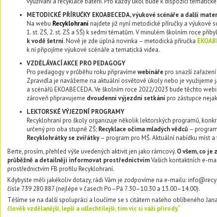
využívání a recyklace baterií. Pro každý úkol bude k dispozici tematické
METODICKÉ
PŘÍRUČKY EKOABECEDA, výukové scénáře a další mater
Na webu
Recyklohraní
najdete již nyní metodické příručky a výukové 
1. st. ZŠ, 2. st. ZŠ a SŠ) k sedmi tématům. V minulém školním roce přib
k vodě šetrní
. Nově je zde úplná novinka – metodická příručka
EKOAB
k ní připojíme výukové scénáře a tematická videa.
VZDĚLÁVACÍ AKCE PRO PEDAGOGY
Pro pedagogy v průběhu roku připravíme
webináře
pro snazší zařazení
Zpravidla je navážeme na aktuální osvětové úkoly nebo je využijeme 
a scénářů EKOABECEDA. Ve školním roce 2022/2023 bude těchto webi
zároveň připravujeme
dvoudenní výjezdní setkání
pro zástupce nejakt
LEKTORSKÉ VÝJEZDNÍ PROGRAMY
Recyklohraní pro školy organizuje několik lektorských programů, konk
určený pro oba stupně ZŠ;
Recyklace očima mladých vědců
– program p
Recyklohrátky se zvířátky
– program pro MŠ. Aktuální nabídku míst a
Berte, prosím, přehled výše uvedených aktivit jen jako rámcový.
O všem, co je
průběžně a detailněji informovat prostřednictvím
Vašich kontaktních e-mai
prostřednictvím FB profilu Recyklohraní.
Kdybyste měli jakékoliv dotazy, rádi Vám je zodpovíme na e-mailu: info@rec
čísle 739 280 887 (nejlépe v časech Po–Pá 7.30–10.30 a 13.00–14.00).
Těšíme se na další spolupráci a loučíme se s citátem našeho oblíbeného 
člověk vzdělanější, lepší a ušlechtilejší, tím víc si váží přírody.“