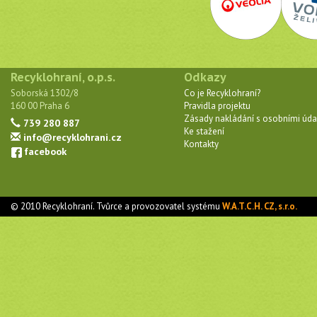
Recyklohraní, o.p.s.
Odkazy
Soborská 1302/8
Co je Recyklohraní?
160 00 Praha 6
Pravidla projektu
Zásady nakládání s osobními úda
739 280 887
Ke stažení
info@recyklohrani.cz
Kontakty
facebook
© 2010 Recyklohraní. Tvůrce a provozovatel systému
W.A.T.C.H. CZ, s.r.o.