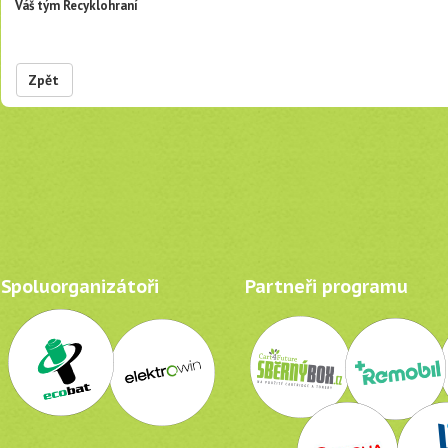
Váš tým Recyklohraní
Zpět
Spoluorganizátoři
Partneři programu