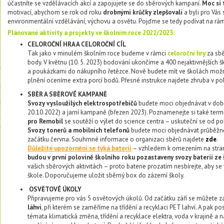
účastníte se vzdělávacích akcí a zapojujete se do sběrových kampaní.
Moc si 
motivací, abychom se rok od roku
drobnými krůčky zlepšovali
a byli pro Vás
environmentální vzdělávání, výchovu a osvětu. Pojďme se tedy podívat na rámc
Plánované aktivity a projekty ve školním roce 2022/2023:
CELOROČNÍ HRA A CELOROČNÍ CÍL
Tak jako v minulém školním roce budeme v rámci
celoroční hry
za sbě
body. V květnu (10. 5. 2023) bodování ukončíme a 400 nejaktivnějších
a poukázkami do nákupního řetězce. Nově budete mít ve školách možn
plnění oceníme extra porcí bodů. Přesné instrukce najdete zhruba v p
SBĚR A SBĚROVÉ KAMPANĚ
Svozy vysloužilých elektrospotřebičů
budete moci objednávat v dob
20.10.2022) a jarní kampaně (březen 2023). Poznamenejte si také te
pro Remobil
se soutěží o výlet do science centra – uskuteční se od p
Svozy tonerů a mobilních telefonů
budete moci objednávat průběžně
začátku června. Souhrnné informace o organizaci sběrů najdete
zde
.
Důležité upozornění se týká baterií
– vzhledem k omezením na stra
budou v první polovině školního roku pozastaveny svozy baterií ze 
vašich sběrových aktivitách – proto baterie prozatím nesbírejte, aby 
škole. Doporučujeme uložit sběrný box do zázemí školy.
OSVĚTOVÉ ÚKOLY
Připravujeme pro vás 5 osvětových úkolů. Od začátku září se můžete 
láhvi
, při kterém se zaměříme na třídění a recyklaci PET lahví. A pak 
témata klimatická změna, třídění a recyklace elektra, voda v krajině 