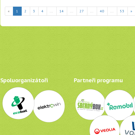
(current)
«
1
2
3
4
...
14
...
27
...
40
...
53
»
Spoluorganizátoři
Partneři programu