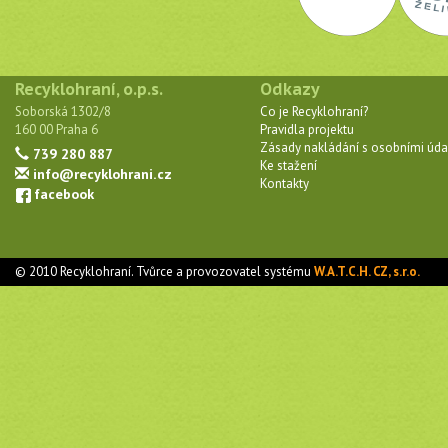
Recyklohraní, o.p.s.
Odkazy
Soborská 1302/8
Co je Recyklohraní?
160 00 Praha 6
Pravidla projektu
Zásady nakládání s osobními úda
739 280 887
Ke stažení
info@recyklohrani.cz
Kontakty
facebook
© 2010 Recyklohraní. Tvůrce a provozovatel systému
W.A.T.C.H. CZ, s.r.o.