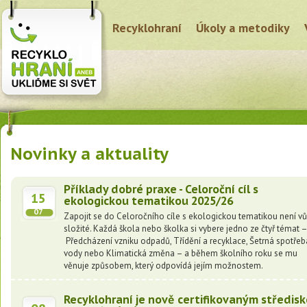
Recyklohraní
Úkoly a metodiky
Novinky a aktuality
Příklady dobré praxe - Celoroční cíl s
15
ekologickou tematikou 2025/26
07
Zapojit se do Celoročního cíle s ekologickou tematikou není v
složité. Každá škola nebo školka si vybere jedno ze čtyř témat 
Předcházení vzniku odpadů, Třídění a recyklace, Šetrná spotřeb
vody nebo Klimatická změna – a během školního roku se mu
věnuje způsobem, který odpovídá jejím možnostem.
Recyklohraní je nově certifikovaným středis