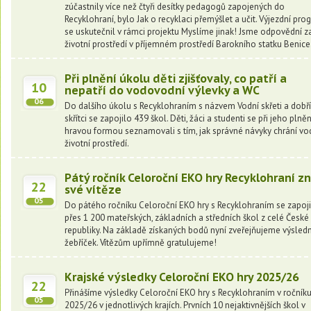
zúčastnily více než čtyři desítky pedagogů zapojených do
Recyklohraní, bylo Jak o recyklaci přemýšlet a učit. Výjezdní pr
se uskutečnil v rámci projektu Myslíme jinak! Jsme odpovědní z
životní prostředí v příjemném prostředí Barokního statku Benice
Při plnění úkolu děti zjišťovaly, co patří a
10
nepatří do vodovodní výlevky a WC
06
Do dalšího úkolu s Recyklohraním s názvem Vodní skřeti a dobř
skřítci se zapojilo 439 škol. Děti, žáci a studenti se při jeho plněn
hravou formou seznamovali s tím, jak správné návyky chrání vo
životní prostředí.
Pátý ročník Celoroční EKO hry Recyklohraní z
22
své vítěze
05
Do pátého ročníku Celoroční EKO hry s Recyklohraním se zapoj
přes 1 200 mateřských, základních a středních škol z celé České
republiky. Na základě získaných bodů nyní zveřejňujeme výsled
žebříček. Vítězům upřímně gratulujeme!
Krajské výsledky Celoroční EKO hry 2025/26
22
Přinášíme výsledky Celoroční EKO hry s Recyklohraním v ročník
05
2025/26 v jednotlivých krajích. Prvních 10 nejaktivnějších škol v