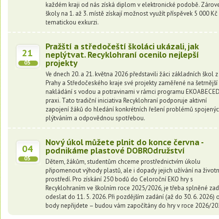
každém kraji od nás získá diplom v elektronické podobě. Zárov
školy na 1. až 3. místě získají možnost využít příspěvek 5 000 Kč
tematickou exkurzi.
Pražští a středočeští školáci ukázali, jak
21
neplýtvat. Recyklohraní ocenilo nejlepší
projekty
05
Ve dnech 20. a 21. května 2026 představili žáci základních škol z
Prahy a Středočeského kraje své projekty zaměřené na šetrnější
nakládání s vodou a potravinami v rámci programu EKOABECE
praxi. Tato tradiční iniciativa Recyklohraní podporuje aktivní
zapojení žáků do hledání konkrétních řešení problémů spojenýc
plýtváním a odpovědnou spotřebou.
Nový úkol můžete plnit do konce června -
04
podnikáme plastové DOBROdružství
05
Dětem, žákům, studentům chceme prostřednictvím úkolu
připomenout výhody plastů, ale i dopady jejich užívání na životn
prostředí. Pro získání 250 bodů do Celoroční EKO hry s
Recyklohraním ve školním roce 2025/2026, je třeba splněné za
odeslat do 11. 5. 2026. Při pozdějším zadání (až do 30. 6. 2026) 
body nepřijdete – budou vám započítány do hry v roce 2026/20