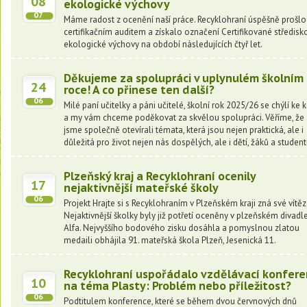
08
ekologické výchovy
07
Máme radost z ocenění naší práce. Recyklohraní úspěšně prošlo
certifikačním auditem a získalo označení Certifikované středisk
ekologické výchovy na období následujících čtyř let.
Děkujeme za spolupráci v uplynulém školním
24
roce! A co přinese ten další?
06
Milé paní učitelky a páni učitelé, školní rok 2025/26 se chýlí ke 
a my vám chceme poděkovat za skvělou spolupráci. Věříme, že
jsme společně otevírali témata, která jsou nejen praktická, ale i
důležitá pro život nejen nás dospělých, ale i dětí, žáků a student
Plzeňský kraj a Recyklohraní ocenily
17
nejaktivnější mateřské školy
06
Projekt Hrajte si s Recyklohraním v Plzeňském kraji zná své vítěz
Nejaktivnější školky byly již potřetí oceněny v plzeňském divadl
Alfa. Nejvyššího bodového zisku dosáhla a pomyslnou zlatou
medaili obhájila 91. mateřská škola Plzeň, Jesenická 11.
Recyklohraní uspořádalo vzdělávací konfere
10
na téma Plasty: Problém nebo příležitost?
06
Podtitulem konference, které se během dvou červnových dnů