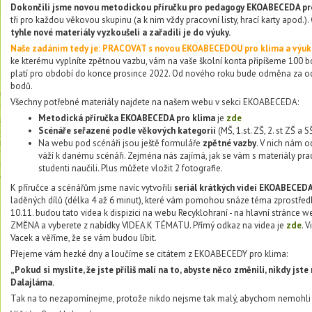
Dokončili jsme novou metodickou příručku pro pedagogy EKOABECEDA pro 
tři pro každou věkovou skupinu (a k nim vždy pracovní listy, hrací karty apod.).
tyhle nové materiály vyzkoušeli a zařadili je do výuky.
Naše zadáním tedy je: PRACOVAT s novou EKOABECEDOU pro klima a výuk
ke kterému vyplníte zpětnou vazbu, vám na vaše školní konta připíšeme 100 b
platí pro období do konce prosince 2022. Od nového roku bude odměna za o
bodů.
Všechny potřebné materiály najdete na našem webu v sekci EKOABECEDA:
Metodická příručka EKOABECEDA pro klima
je
zde
Scénáře seřazené podle věkových kategorií
(MŠ, 1.st. ZŠ, 2. st ZŠ a 
Na webu pod scénáři jsou ještě formuláře
zpětné vazby
. V nich nám o
váží k danému scénáři. Zejména nás zajímá, jak se vám s materiály pra
studenti naučili. Plus můžete vložit 2 fotografie.
K příručce a scénářům jsme navíc vytvořili
seriál krátkých videí EKOABECEDA
laděných dílů (délka 4 až 6 minut), které vám pomohou snáze téma zprostře
10.11. budou tato videa k dispizici na webu Recyklohraní - na hlavní stránce
ZMĚNA a vyberete z nabídky VIDEA K TÉMATU. Přímý odkaz na videa je
zde
. 
Vacek a věříme, že se vám budou líbit.
Přejeme vám hezké dny a loučíme se citátem z EKOABECEDY pro klima:
„Pokud si myslíte, že jste příliš malí na to, abyste něco změnili, nikdy jste
Dalajláma.
Tak na to nezapomínejme, protože nikdo nejsme tak malý, abychom nemohli u