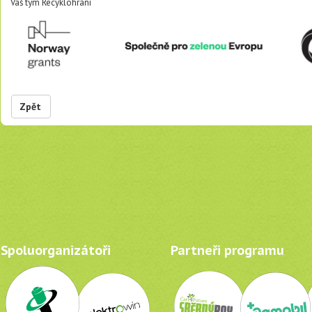
Váš tým Recyklohraní
Zpět
Spoluorganizátoři
Partneři programu