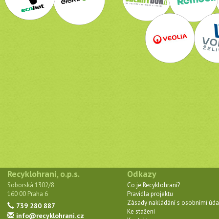
Recyklohraní, o.p.s.
Odkazy
Soborská 1302/8
Co je Recyklohraní?
160 00 Praha 6
Pravidla projektu
Zásady nakládání s osobními úda
739 280 887
Ke stažení
info@recyklohrani.cz