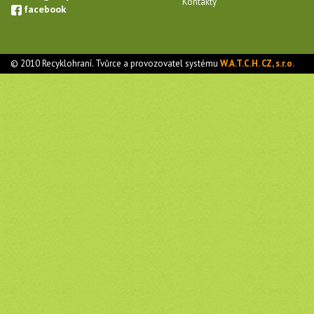
Kontakty
facebook
© 2010 Recyklohraní. Tvůrce a provozovatel systému
W.A.T.C.H. CZ, s.r.o.