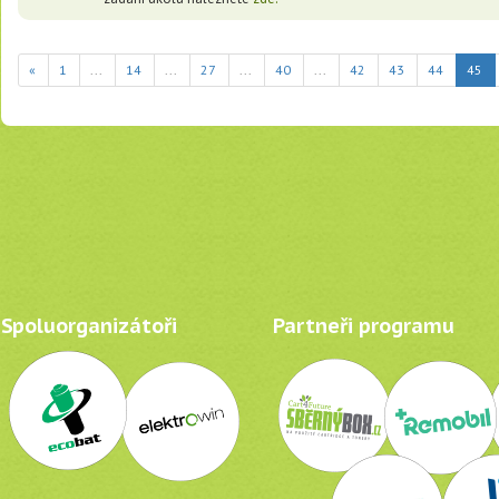
(c
«
1
...
14
...
27
...
40
...
42
43
44
45
Spoluorganizátoři
Partneři programu