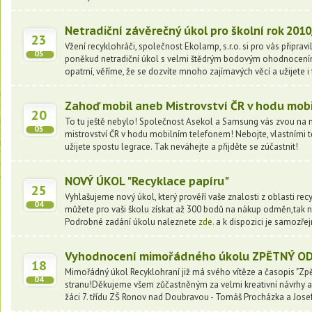
Netradiční závěrečný úkol pro školní rok 201
23
Vžení recyklohráči, společnost Ekolamp, s.r.o. si pro vás připrav
05
poněkud netradiční úkol s velmi štědrým bodovým ohodnocením
opatrní, věříme, že se dozvíte mnoho zajímavých věcí a užijete i
Zahoď mobil aneb Mistrovství ČR v hodu mob
20
To tu ještě nebylo! Společnost Asekol a Samsung vás zvou na ne
05
mistrovství ČR v hodu mobilním telefonem! Nebojte, vlastními t
užijete spostu legrace. Tak neváhejte a přijděte se zúčastnit!
NOVÝ ÚKOL "Recyklace papíru"
25
Vyhlašujeme nový úkol, který prověří vaše znalosti z oblasti rec
04
můžete pro vaši školu získat až 300 bodů na nákup odměn,tak n
Podrobné zadání úkolu naleznete
zde.
a k dispozici je samozřej
Vyhodnocení mimořádného úkolu ZPĚTNÝ O
18
Mimořádný úkol Recyklohraní již má svého vítěze a časopis "Zpě
04
stranu!Děkujeme všem zůčastněným za velmi kreativní návrhy a 
žáci 7. třídu ZŠ Ronov nad Doubravou - Tomáš Procházka a Josef