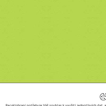
Recyklohraní potřebuje Váš souhlas k využití jednotlivých dat,