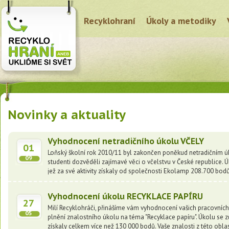
Recyklohraní
Úkoly a metodiky
Novinky a aktuality
Vyhodnocení netradičního úkolu VČELY
01
Loňský školní rok 2010/11 byl zakončen poněkud netradičním ú
09
studenti dozvěděli zajímavé věci o včelstvu v České republice. 
jež za své aktivity získaly od společnosti Ekolamp 208.700 bodů!
Vyhodnocení úkolu RECYKLACE PAPÍRU
27
Milí Recyklohráči, přinášíme vám vyhodnocení vašich pracovních l
05
plnění znalostního úkolu na téma "Recyklace papíru". Úkolu se zů
získaly celkem více než 130 000 bodů. Vaše znalosti z této obla