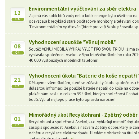
Environmentální vyúčtování za sběr elektra
12
Zajímá vás kolik litrů vody nebo kolik energie bylo ušetřeno na
04
odevzdala k recyklaci staré počítačové monitory a televizní obr
"Environmentálním vyúčtování",které pro vaši školu připravila sp
Vyhodnocení soutěže "Věnuj mobil"
08
Soutěž VĚNUJ MOBIL A VYHRAJ VÝLET PRO SVOU TŘÍDU již má své 
04
vyhlásila společnost Asekol v říjnu letošního školního roku 20
40 000 vysloužilých mobilních telefonů!
Vyhodnocení úkolu "Baterie do koše nepatří
21
Děkujeme všem školám, které se zůčastnily úkolu společnosti 
03
důležitou infromaci, že použité baterie nepatří do koše na odpa
plakát nám zaslalo celkem 594 škol, kterým společnost Ecobat 
bodů. Vybrat nejlepší práce bylo opravdu náročné!
Mimořádný úkol Recyklohraní - Zpětný odběr
01
Recyklohraní a společnost Asekol,s.r.o. vyhlašují mimořádný ú
03
časopis společnosti Asekol s názvem Zpětný odběr, který je z
odběru a recyklace elektroodpadu. Hledáme obrázek na titulní s
zadání úkolu naleznete
zde.