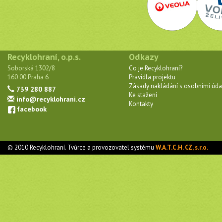
Recyklohraní, o.p.s.
Odkazy
Soborská 1302/8
Co je Recyklohraní?
160 00 Praha 6
Pravidla projektu
Zásady nakládání s osobními úda
739 280 887
Ke stažení
info@recyklohrani.cz
Kontakty
facebook
© 2010 Recyklohraní. Tvůrce a provozovatel systému
W.A.T.C.H. CZ, s.r.o.