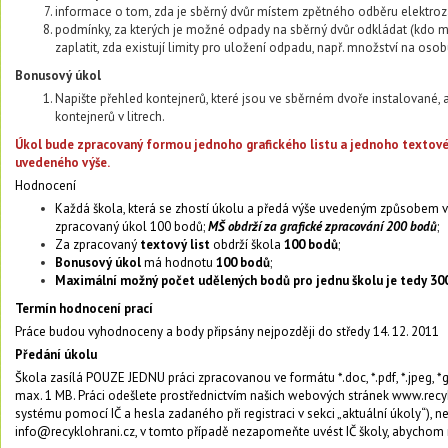
informace o tom, zda je sběrný dvůr místem zpětného odběru elektrozař
podmínky, za kterých je možné odpady na sběrný dvůr odkládat (kdo 
zaplatit, zda existují limity pro uložení odpadu, např. množství na osob
Bonusový úkol
Napište přehled kontejnerů, které jsou ve sběrném dvoře instalované,
kontejnerů v litrech.
Úkol bude zpracovaný formou jednoho grafického listu a jednoho textové
uvedeného výše.
Hodnocení
Každá škola, která se zhostí úkolu a předá výše uvedeným způsobem vy
zpracovaný úkol 100 bodů;
MŠ obdrží za grafické zpracování 200 bodů
;
Za zpracovaný
textový list
obdrží škola
100 bodů
;
Bonusový úkol
má hodnotu
100 bodů
;
Maximální možný počet udělených bodů pro jednu školu je tedy 30
Termín hodnocení prací
Práce budou vyhodnoceny a body připsány nejpozději do středy 14. 12. 2011
Předání úkolu
Škola zasílá POUZE JEDNU práci zpracovanou ve formátu *.doc, *.pdf, *.jpeg, *gi
max. 1 MB. Práci odešlete prostřednictvím našich webových stránek
www.recyk
systému pomocí IČ a hesla zadaného při registraci v sekci „aktuální úkoly“),
info@recyklohrani.cz
,
v tomto případě nezapomeňte uvést
IČ školy, abychom