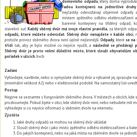
domovního odpadu
, který doma vyproduk
řadou kontejnerů na jednotlivé druh
nejčastěji odevzdávají objemné odpady 
místem zpětného odběru elektrozařízení a 
barevné kontejnery na tříděný odpad, 
stavební suť.
Každý sběrný dvůr má svoje vlastní pravidla
, za kterých odp
odpadů, které můžete odevzdat
.
Sběrný dvůr nenajdete v každé obci
, 
protože provoz sběrného dvora není úplně nejlevnější.
Odpady
, které
se na
třídí
tak, aby je bylo možné co nejvíce využít, a
následně se předávají 
Sběrný dvůr je proto velmi důležité místo, které slouží obyvatelům o
pořádek v ulicích.
bvcb
Zadání
Vyhledejte, navštivte, nebo si vymyslete sběrný dvůr a výtvarně jej zpracujte 
(minimální velikost A2) nebo v elektronické podobě. Na samostatný list uve
Postup
Nejprve se seznamte s fungováním sběrného dvora. V městech a obcích, kde sb
prozkoumejte. Pokud žijete v obci, kde sběrný dvůr není, nebo nebudete mít mo
vyhledejte si co nejvíce informací o sběrném dvoře na internetu.
Zjistěte
Jaké druhy odpadů se mohou na sběrný dvůr ukládat
Slouží sběrný dvůr i jako místo zpětného odběru elektrozařízení a bater
Do jakých kontejnerů, nebo na jaká místa na sběrném dvoře se jednotl