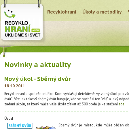
Recyklohraní
Úkoly a metodiky
Novinky a aktuality
Nový úkol - Sběrný dvůr
18.10.2011
Recyklohraní a společnost Eko-Kom vyhlašují detektivně-výtvarný úkol pro vše
dvůr". Víte jak takový sběrný dvůr funguje, kde se nachází ten "váš" a jaký o
zadaní úkolu, za který může vaše škola získat až 300 bodů je ke stažení
zde
.
Úvod
Sběrný d
vůr je
místo, kde může občan
ob