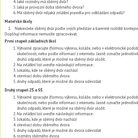
Jaké rozměry má sběrný dvůr?
Jaká je provozní doba sběrného dvora?
Má sběrný dvůr nějaká zvláštní pravidla pro odkládání odpadů?
Mateřské školy
1. Nakreslete sběrný dvůr podle svých představ a barevně rozliště kontejne
Doplňují informace nemusíte zpracovávat.
První stupeň základních škol
Výtvarně zpracujte (formou výkresu, koláže, nebo v elektronické podo
skutečnosti, nebo podle informací z internetu. Jasně označte jednotliv
druhů odpadů, které je možné na sběrný dvůr uložit.
Na zvláštní list uveďte následující informace:
lokalitu, kde se sběrný dvůr nachází
otevírací dobu sběrného dvora
druhy odpadů, které je možné do dvora odevzdat
Druhý stupeň ZŠ a SŠ
Výtvarně zpracujte (formou výkresu, koláže, nebo v elektronické podob
skutečnosti, nebo podle informací z internetu. Jasně označte jednotliv
druhů odpadů, které je možné na sběrný dvůr uložit.
Na zvláštní list uveďte následující informace:
lokalitu, kde je sběrný dvůr nachází
otevírací dobu sběrného dvora
druhy odpadů, které je možné do dvora odevzdat
rozměry sběrného dvora