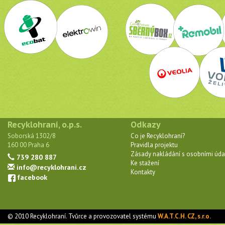
Recyklohraní, o.p.s.
Odkazy
Soborská 1302/8
Co je Recyklohraní?
160 00 Praha 6
Pravidla projektu
Zásady nakládání s osobními úda
739 280 887
Ke stažení
info@recyklohrani.cz
Kontakty
facebook
© 2010 Recyklohraní. Tvůrce a provozovatel systému
W.A.T.C.H. CZ, s.r.o.