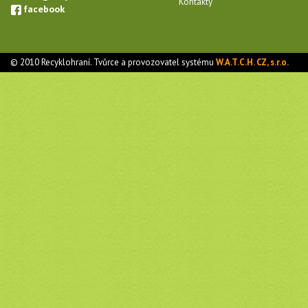
Kontakty
facebook
© 2010 Recyklohraní. Tvůrce a provozovatel systému
W.A.T.C.H. CZ, s.r.o.