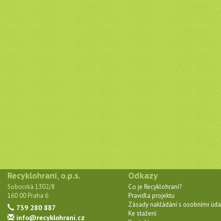
Recyklohraní, o.p.s.
Odkazy
Soborská 1302/8
Co je Recyklohraní?
160 00 Praha 6
Pravidla projektu
Zásady nakládání s osobními úda
739 280 887
Ke stažení
info@recyklohrani.cz