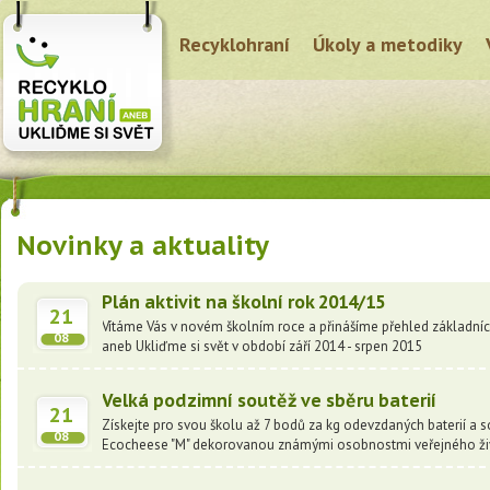
Recyklohraní
Úkoly a metodiky
Novinky a aktuality
Plán aktivit na školní rok 2014/15
21
Vítáme Vás v novém školním roce a přinášíme přehled základních
08
aneb Ukliďme si svět v období září 2014 - srpen 2015
Velká podzimní soutěž ve sběru baterií
21
Získejte pro svou školu až 7 bodů za kg odevzdaných baterií a
08
Ecocheese "M" dekorovanou známými osobnostmi veřejného živ