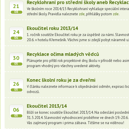
Recyklohraní pro střední školy aneb Recyklac
21
Ve školním roce 2014/15 Recyklohraní vyhlašuje speciální inter
08
střední školy. Pravidla naleznete
zde
, přihlášky potom
zde
.
Ekoučitel roku 2013/14
24
1. ročník soutěže Ekoučitel roku je za úspěšně za námi. Slavno
06
20.6. v hotelu Křemešník. Všichni jsme si zdejší pobyt náramně už
Recyklace očima mladých vědců
30
Plánujete pro příští rok projektové dny, školu v přírodě nebo as
05
program vhodný pro všechny uvedené aktivity.
Konec školní roku je za dveřmi
26
V článku naleznete informace k objednávání odměn, expiraci b
05
odvozů.
Ekoučitel 2013/14
06
Blíží se konec soutěže Ekoučitel 2013/14. Na odeslání posledn
05
31.5.2014. Slavnostní vyhodnocení proběhne ve dnech 19.-20.6. 
Vás zajímavý program i prima zábava. Těšíme se na viděnou!