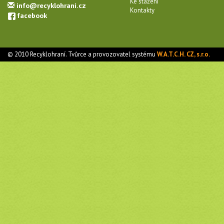
Ke stažení
info@recyklohrani.cz
Kontakty
facebook
© 2010 Recyklohraní. Tvůrce a provozovatel systému
W.A.T.C.H. CZ, s.r.o.