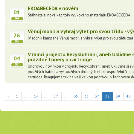
EKOABECEDA v novém
01
Stáhněte si nové kapitoly výukového materiálu EKOABECEDA.
04
Věnuj mobil a vyhraj výlet pro svou třídu - v
26
IV. ročník kampaně Věnuj mobil a vyhraj výlet pro svou třídu zná 
03
V rámci projektu Recyklohraní, aneb Ukliďme si
04
prázdné tonery a cartridge
02
Únorovou novinkou v projektu Recyklohraní, aneb Ukliďme si sv
použitých baterií a vysloužilých drobných elektrospotřebičů i p
cartridge. Reagujeme tak na vaši velkou poptávku v lednovém d
(current)
«
1
...
14
...
27
...
35
36
37
38
39
40