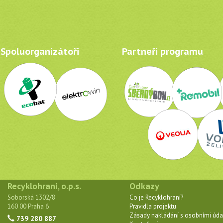
Spoluorganizátoři
Partneři programu
Recyklohraní, o.p.s.
Odkazy
Soborská 1302/8
Co je Recyklohraní?
160 00 Praha 6
Pravidla projektu
Zásady nakládání s osobními úda
739 280 887