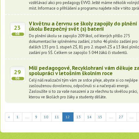
vzdělávací akci pro pedagogy EVVO. Ještě máme několik volnýc
míst. Informace o přihlášení a programu najdete níže v této zprá
V květnu a červnu se školy zapojily do plnění
23
úkolu Bezpečný svět (s) baterií
08
Do plnění úkolu se zapojilo 209 škol, od kterých přišlo 275
dokumentací ke splněnému zadání, z toho 46 plnilo zadání pro
dalších 135 pro 1. stupeň ZŠ, 81 pro 2. stupeň ZŠ a 13 škol plnil
zadání pro SŠ. Celkem se zapojilo 5 044 žáků či studentů.
Milí pedagogové, Recyklohraní vám děkuje z
29
spolupráci v letošním školním roce
06
Celý náš realizační tým vám ze srdce přeje, abyste si co nejlépe 
zaslouženou dovolenou, odpočinuli si a načerpali energii.
Zasloužíte si to za vaše nasazení a za všechnu tu skvělou práci,
kterou ve školách pro žáky a studenty děláte.
(current)
«
1
...
9
10
11
12
13
14
15
...
27
...