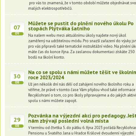
pro vás to znamená, že v tomto období můžete objednávat sv
malých elektrospotřebičů.
Můžete se pustit do plnění nového úkolu Po
07
stopách Plýtváka šatního
09
Na našem webu mezi aktuálnímu úkoly najdete nový úkol
zaměřený na udržitelnou módu. Pro snazší zařazení do výuky j
pro vás připravili také tematické instruktážní video. Na plnění ú
máte čas do konce října. Za zaslanou dokumentaci získáte 250
bodů na školní konto.
Na co se spolu s námi můžete těšit ve školní
30
roce 2023/2024
08
Už jen několik dní nás dělí od zahájení nového školního roku a
věříme, že právě v tomto čase Vám přijdou vhod také informace
Recyklohraní o tom, co pro školy připravujeme a do jakých aktivi
spolu s námi můžete zapojit.
Pozvánka na výjezdní akci pro pedagogy. Ješ
29
nám zbývají poslední volná místa
08
V termínu od čtvrtka 5. do pátku 6. října 2023 pořádá Recyklohra
Pensionu u Svatého Jana u Hradce Králové dvoudenní výjezdní