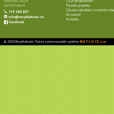
Soborská 1302/8
Co je Recyklohraní?
160 00 Praha 6
Pravidla projektu
Zásady nakládání s osobními úda
739 280 887
Ke stažení
info@recyklohrani.cz
Kontakty
facebook
© 2010 Recyklohraní. Tvůrce a provozovatel systému
W.A.T.C.H. CZ, s.r.o.