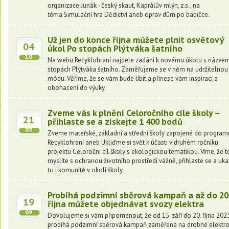
organizace Junák - český skaut, Kaprálův mlýn, z.s., na
téma Simulační hra Dědictví aneb oprav dům po babičce.
Už jen do konce října můžete plnit osvětový
04
úkol Po stopách Plýtváka šatního
10
Na webu Recyklohraní najdete zadání k novému úkolu s názve
stopách Plýtváka šatního. Zaměřujeme se v něm na udržitelnou
módu. Věříme, že se vám bude líbit a přinese vám inspiraci a
obohacení do výuky.
Zveme vás k plnění Celoročního cíle školy –
21
přihlaste se a získejte 1 400 bodů
09
Zveme mateřské, základní a střední školy zapojené do program
Recyklohraní aneb Ukliďme si svět k účasti v druhém ročníku
projektu Celoroční cíl školy s ekologickou tematikou. Víme, že t
myslíte s ochranou životního prostředí vážně, přihlaste se a uka
to i komunitě v okolí školy.
Probíhá podzimní sběrová kampaň a až do 20
19
října můžete objednávat svozy elektra
09
Dovolujeme si vám připomenout, že od 15. září do 20. října 202
probíhá podzimní sběrová kampaň zaměřená na drobné elektr