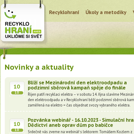
Recyklohraní
Úkoly a metodiky
Novinky a aktuality
Blíží se Mezinárodní den elektroodpadu a
10
podzimní sběrová kampaň spěje do finále
10
Říjen patří recyklaci elektra – v sobotu 14. října slavíme Meziná
den elektroodpadu a v Recyklohraní běží podzimní sběrová ka
zaměřená na elektro = čas objednat svozy vybraného elektra.
Pozvánka webinář - 16.10.2023 - Simulační hra
10
Dědictví aneb oprav dům po babičce
10
Srdečně vás zveme na webinář s lektorem Tomášem Kozlem z