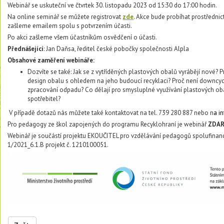
Webinář se uskuteční ve čtvrtek 30. listopadu 2023 od 15:30 do 17:00 hodin.
Na online seminář se můžete registrovat
zde
. Akce bude probíhat prostředni
zašleme emailem spolu s potvrzením účasti.
Po akci zašleme všem účastníkům osvědčení o účasti.
Přednášející
: Jan Daňsa, ředitel české pobočky společnosti Alpla
Obsahové zaměření webináře:
Dozvíte se také: Jak se z vytříděných plastových obalů vyrábějí nové? Pro
design obalu s ohledem na jeho budoucí recyklaci? Proč není downcyc
zpracování odpadu? Co dělají pro smysluplné využívání plastových oba
spotřebitel?
V případě dotazů nás můžete také kontaktovat na tel. 739 280 887 nebo n
a
i
Pro pedagogy ze škol zapojených do programu Recyklohraní je webinář
ZDA
Webinář je součástí projektu EKOUČITEL pro vzdělávání pedagogů spolufina
1/2021_6.1.B projekt č. 1210100051.