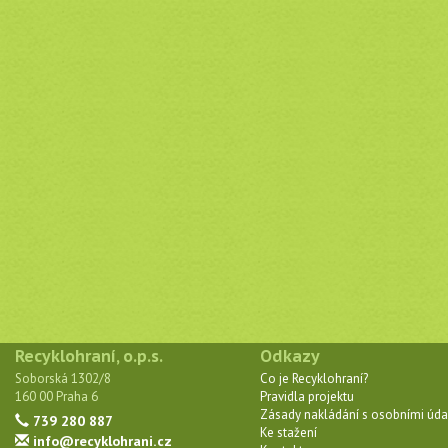
Recyklohraní, o.p.s.
Odkazy
Soborská 1302/8
Co je Recyklohraní?
160 00 Praha 6
Pravidla projektu
Zásady nakládání s osobními úda
739 280 887
Ke stažení
info@recyklohrani.cz