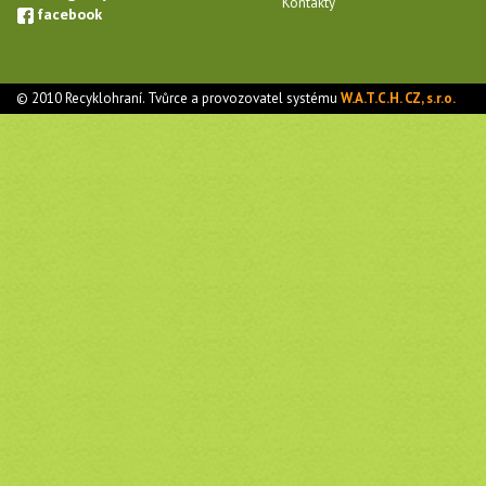
Kontakty
facebook
© 2010 Recyklohraní. Tvůrce a provozovatel systému
W.A.T.C.H. CZ, s.r.o.