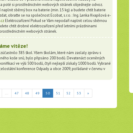
 a poté si prostřednictvím webových stránek objednejte odvoz.
aplnit sběrný box na baterie (min. 15 kg) a budete chtít baterie
at, obraťte se na společnost Ecobat, s.r.o. : Ing. Lenka Kvapilová e-
.cz
Elektrozařízení Pokud se Vám nepodaří naplnit celou sběrnou
udete chtít drobné elektrozařízení před letními prázdninami
 prostřednictvím webových stránek.
náme vítěze!
zúčastnilo 385 škol. Všem školám, které nám zaslaly zprávu s
eného koše snů, bylo připsáno 200 bodů. Devatenáct oceněných
nifikací ve výši 500 bodů, čtyři nejlepší získaly 1000 bodů. Vybrané
celostátní konference Odpady a obce 2009, pořádané v červnu v
(current)
...
47
48
49
50
51
52
53
»