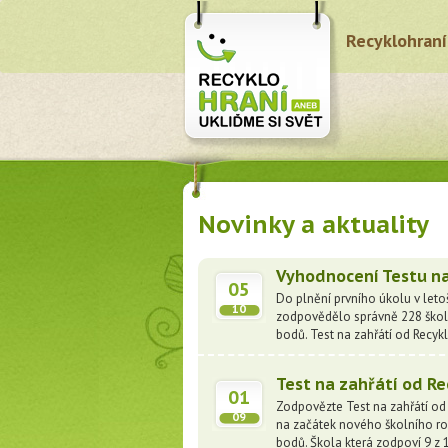
Recyklohraní
Novinky a aktuality
Vyhodnocení Testu na
05
Do plnění prvního úkolu v leto
10
zodpovědělo správně 228 škol.
bodů. Test na zahřátí od Recy
Test na zahřátí od Re
01
Zodpovězte Test na zahřátí od R
09
na začátek nového školního rok
bodů. Škola která zodpoví 9 z 