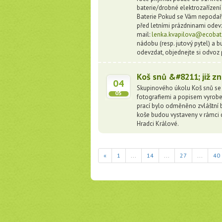
baterie/drobné elektrozařízení
Baterie Pokud se Vám nepodaří n
před letními prázdninami odevzd
mail:
lenka.kvapilova@ecobat
nádobu (resp. jutový pytel) a b
odevzdat, objednejte si odvoz
Koš snů &#8211; již z
04
Skupinového úkolu Koš snů se 
05
fotografiemi a popisem vyrob
prací bylo odměněno zvláštní bo
koše budou vystaveny v rámci 
Hradci Králové.
«
1
...
14
...
27
...
40