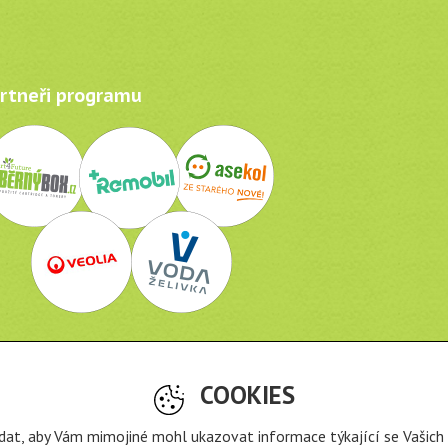
tneři programu
Odkazy
COOKIES
o je Recyklohraní?
ravidla projektu
Zásady nakládání s osobními údaji
 dat, aby Vám mimojiné mohl ukazovat informace týkající se Vašich 
e stažení