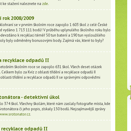
st ke stažení naleznete na
zde
.
í rok 2008/2009
lohraní se v prvním školním roce zapojilo 1 603 škol z celé České
d vydáno 1 713 111 bodů! V průběhu uplynulého školního roku bylo
odevzdáno k recyklaci téměř 50 tun baterií a 190 tun vysloužilého
 školy byly odměněny bonusovými body. Zajímá vás, které to byly?
 a recyklace odpadů II
etošním školním roce se zapojilo 631 škol. Všech deset otázek
Celkem bylo za Kvíz z oblasti třídění a recyklace odpadů II
 oblasti třídění a recyklace odpadů II se správnými odpověďmi
onátora - detektivní úkol
lo 374 škol. Všechny školám, které nám zaslaly fotografie místa, kde
rotonátora či jeho popis, získaly 150 bodů. Nejzajímavější zprávy
www.srotonator.cz
.
a recyklace odpadů II