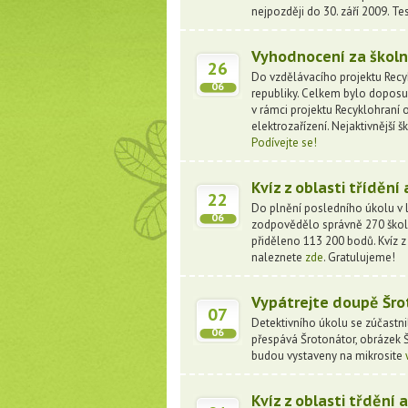
nejpozději do 30. září 2009. Te
Vyhodnocení za školn
26
Do vzdělávacího projektu Recyk
06
republiky. Celkem bylo doposu
v rámci projektu Recyklohraní 
elektrozařízení. Nejaktivnější
Podívejte se!
Kvíz z oblasti třídění
22
Do plnění posledního úkolu v l
06
zodpovědělo správně 270 škol. 
přiděleno 113 200 bodů. Kvíz z
naleznete
zde
. Gratulujeme!
Vypátrejte doupě Šrot
07
Detektivního úkolu se zúčastni
06
přespává Šrotonátor, obrázek Š
budou vystaveny na mikrosite
Kvíz z oblasti třdění 