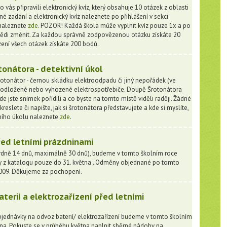
 vás připravili elektronický kvíz, který obsahuje 10 otázek z oblasti
né zadání a elektronický kvíz naleznete po přihlášení v sekci
 naleznete
zde
. POZOR! Každá škola může vyplnit kvíz pouze 1x a po
ědi změnit. Za každou správně zodpovězenou otázku získáte 20
ení všech otázek získáte 200 bodů.
onátora - detektivní úkol
otonátor - černou skládku elektroodpadu či jiný nepořádek (ve
sou odložené nebo vyhozené elektrospotřebiče. Doupě Šrotonátora
de jste snímek pořídili a co byste na tomto místě viděli raději. Žádné
eslete či napište, jak si šrotonátora představujete a kde si myslíte,
vního úkolu naleznete
zde
.
ed letními prázdninami
dně 14 dnů, maximálně 30 dnů), budeme v tomto školním roce
y z katalogu pouze do 31. května . Odměny objednané po tomto
2009. Děkujeme za pochopení.
erií a elektrozařízení před letními
bjednávky na odvoz baterií/ elektrozařízení budeme v tomto školním
tna. Pokuste se v průběhu května naplnit sběrné nádoby na