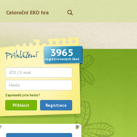
Celoroční EKO hra
3965
registrovaných škol
Zapomněli jste heslo?
Přihlásit
Registrace