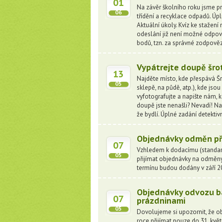
01
Na závěr školního roku jsme pro
06
třídění a recyklace odpadů. Úpl
Aktuální úkoly. Kvíz ke stažení
odeslání již není možné odpov
bodů, tzn. za správné zodpověz
Vypátrejte doupě šrot
13
Najděte místo, kde přespává Šr
05
sklepě, na půdě, atp.), kde j
vyfotografujte a napište nám, k
doupě jste nenašli? Nevadí! Nakr
že bydlí. Úplné zadání detekti
Objednávky odměn př
07
Vzhledem k dodacímu (standar
05
přijímat objednávky na odměn
termínu budou dodány v září 
Objednávky odvozu bat
07
prázdninami
05
Dovolujeme si upozornit, že o
roce přijímat pouze do 31. kvě