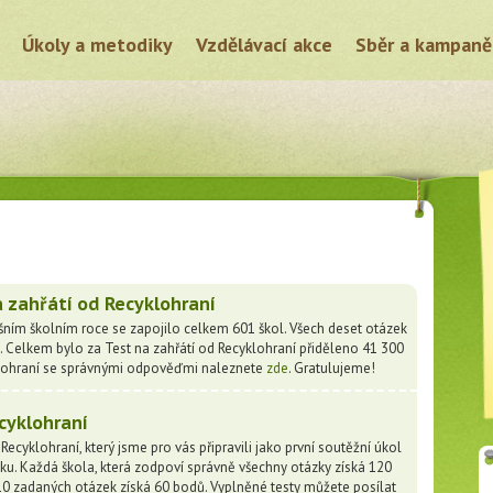
Úkoly a metodiky
Vzdělávací akce
Sběr a kampaně
 zahřátí od Recyklohraní
šním školním roce se zapojilo celkem 601 škol. Všech deset otázek
 Celkem bylo za Test na zahřátí od Recyklohraní přiděleno 41 300
klohraní se správnými odpověďmi naleznete
zde
. Gratulujeme!
cyklohraní
ecyklohraní, který jsme pro vás připravili jako první soutěžní úkol
u. Každá škola, která zodpoví správně všechny otázky získá 120
10 zadaných otázek získá 60 bodů. Vyplněné testy můžete posílat