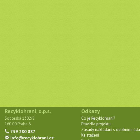
Recyklohraní, o.p.s.
Odkazy
Soborská 1302/8
Co je Recyklohraní?
160 00 Praha 6
Pravidla projektu
Zásady nakládání s osobními úda
739 280 887
Ke stažení
info@recyklohrani.cz