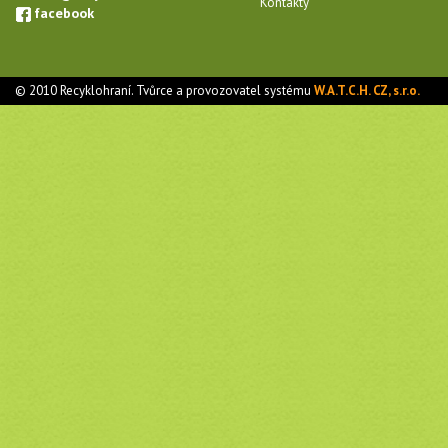
Kontakty
facebook
© 2010 Recyklohraní. Tvůrce a provozovatel systému
W.A.T.C.H. CZ, s.r.o.