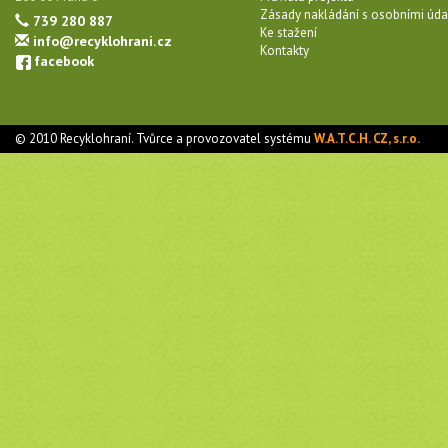
Zásady nakládání s osobními úda
739 280 887
Ke stažení
info@recyklohrani.cz
Kontakty
facebook
© 2010 Recyklohraní. Tvůrce a provozovatel systému
W.A.T.C.H. CZ, s.r.o.