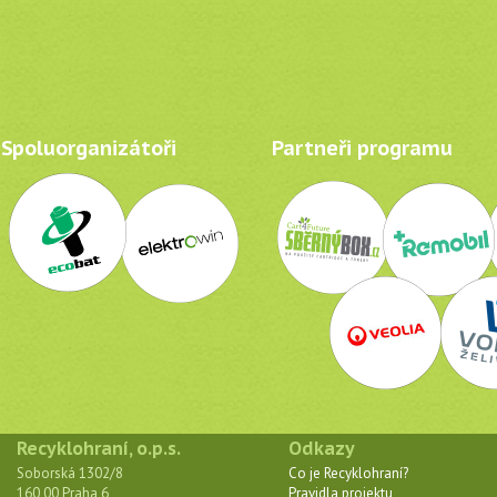
Spoluorganizátoři
Partneři programu
Recyklohraní, o.p.s.
Odkazy
Soborská 1302/8
Co je Recyklohraní?
160 00 Praha 6
Pravidla projektu