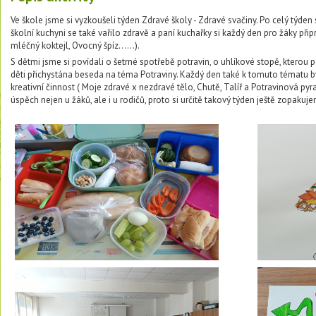
Ve škole jsme si vyzkoušeli týden Zdravé školy - Zdravé svačiny. Po celý týden s
školní kuchyni se také vařilo zdravě a paní kuchařky si každý den pro žáky přip
mléčný koktejl, Ovocný špíz......).
S dětmi jsme si povídali o šetrné spotřebě potravin, o uhlíkové stopě, kterou po
děti přichystána beseda na téma Potraviny. Každý den také k tomuto tématu b
kreativní činnost ( Moje zdravé x nezdravé tělo, Chutě, Talíř a Potravinová p
úspěch nejen u žáků, ale i u rodičů, proto si určitě takový týden ještě zopakuj