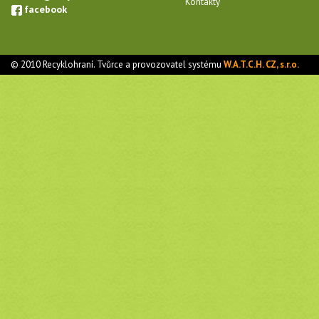
Kontakty
facebook
© 2010 Recyklohraní. Tvůrce a provozovatel systému
W.A.T.C.H. CZ, s.r.o.