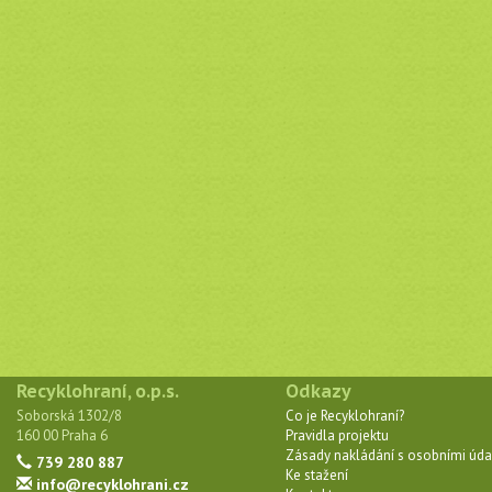
Recyklohraní, o.p.s.
Odkazy
Soborská 1302/8
Co je Recyklohraní?
160 00 Praha 6
Pravidla projektu
Zásady nakládání s osobními úda
739 280 887
Ke stažení
info@recyklohrani.cz