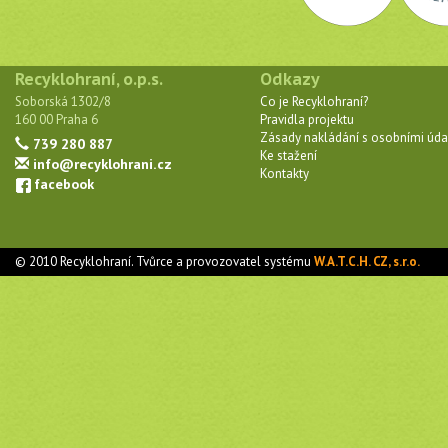
Recyklohraní, o.p.s.
Odkazy
Soborská 1302/8
Co je Recyklohraní?
160 00 Praha 6
Pravidla projektu
Zásady nakládání s osobními úda
739 280 887
Ke stažení
info@recyklohrani.cz
Kontakty
facebook
© 2010 Recyklohraní. Tvůrce a provozovatel systému
W.A.T.C.H. CZ, s.r.o.