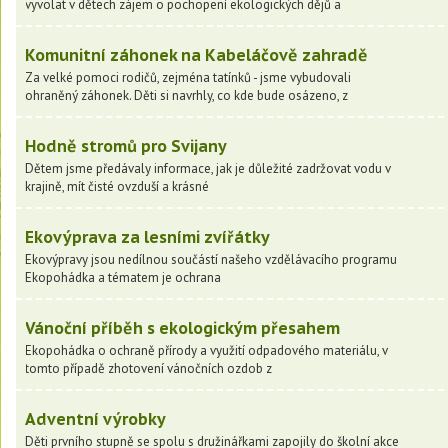
vyvolat v dětech zájem o pochopení ekologických dějů a
Komunitní záhonek na Kabeláčově zahradě
Za velké pomoci rodičů, zejména tatínků - jsme vybudovali
ohraněný záhonek. Děti si navrhly, co kde bude osázeno, z
Hodně stromů pro Svijany
Dětem jsme předávaly informace, jak je důležité zadržovat vodu v
krajině, mít čisté ovzduší a krásné
Ekovýprava za lesními zvířátky
Ekovýpravy jsou nedílnou součástí našeho vzdělávacího programu
Ekopohádka a tématem je ochrana
Vánoční příběh s ekologickým přesahem
Ekopohádka o ochraně přírody a využití odpadového materiálu, v
tomto případě zhotovení vánočních ozdob z
Adventní výrobky
Děti prvního stupně se spolu s družinářkami zapojily do školní akce