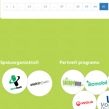
(c
«
1
...
13
...
25
...
37
...
42
43
44
45
Spoluorganizátoři
Partneři programu