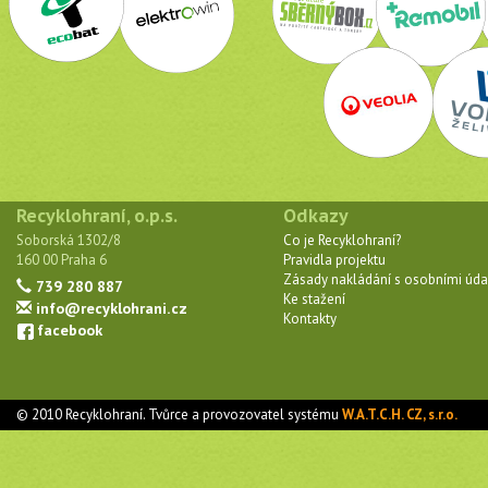
Recyklohraní, o.p.s.
Odkazy
Soborská 1302/8
Co je Recyklohraní?
160 00 Praha 6
Pravidla projektu
Zásady nakládání s osobními úda
739 280 887
Ke stažení
info@recyklohrani.cz
Kontakty
facebook
© 2010 Recyklohraní. Tvůrce a provozovatel systému
W.A.T.C.H. CZ, s.r.o.