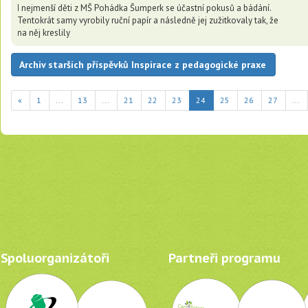
I nejmenší děti z MŠ Pohádka Šumperk se účastní pokusů a bádání.
Tentokrát samy vyrobily ruční papír a následně jej zužitkovaly tak, že
na něj kreslily
Archiv starších příspěvků Inspirace z pedagogické praxe
(current)
«
1
...
13
...
21
22
23
24
25
26
27
...
Spoluorganizátoři
Partneři programu