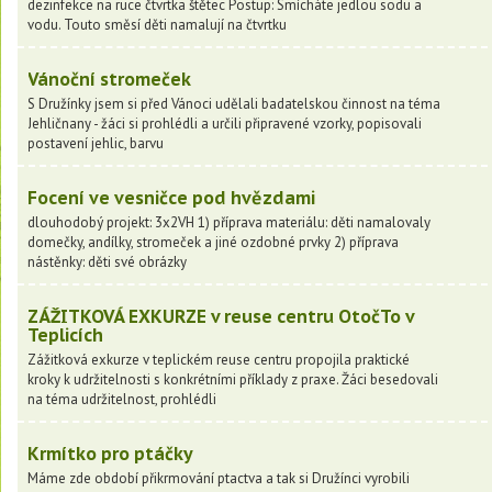
dezinfekce na ruce čtvrtka štětec Postup: Smícháte jedlou sodu a
vodu. Touto směsí děti namalují na čtvrtku
Vánoční stromeček
S Družínky jsem si před Vánoci udělali badatelskou činnost na téma
Jehličnany - žáci si prohlédli a určili připravené vzorky, popisovali
postavení jehlic, barvu
Focení ve vesničce pod hvězdami
dlouhodobý projekt: 3x2VH 1) příprava materiálu: děti namalovaly
domečky, andílky, stromeček a jiné ozdobné prvky 2) příprava
nástěnky: děti své obrázky
ZÁŽITKOVÁ EXKURZE v reuse centru OtočTo v
Teplicích
Zážitková exkurze v teplickém reuse centru propojila praktické
kroky k udržitelnosti s konkrétními příklady z praxe. Žáci besedovali
na téma udržitelnost, prohlédli
Krmítko pro ptáčky
Máme zde období přikrmování ptactva a tak si Družínci vyrobili