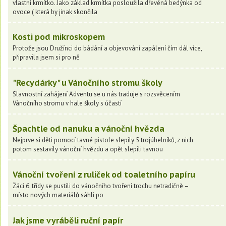
vlastní krmítko. Jako základ krmítka posloužila dřevěná bedýnka od
ovoce ( která by jinak skončila
Kosti pod mikroskopem
Protože jsou Družínci do bádání a objevování zapálení čím dál více,
připravila jsem si pro ně
"Recydárky" u Vánočního stromu školy
Slavnostní zahájení Adventu se u nás traduje s rozsvěcením
Vánočního stromu v hale školy s účastí
Špachtle od nanuku a vánoční hvězda
Nejprve si děti pomocí tavné pistole slepily 5 trojúhelníků, z nich
potom sestavily vánoční hvězdu a opět slepili tavnou
Vánoční tvoření z ruliček od toaletního papíru
Žáci 6. třídy se pustili do vánočního tvoření trochu netradičně –
místo nových materiálů sáhli po
Jak jsme vyráběli ruční papír