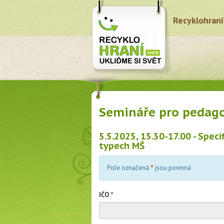
Recyklohraní
Semináře pro pedag
5.5.2025, 15.30-17.00 - Speci
typech MŠ
Pole označená
*
jsou povinná
IČO
*