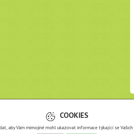
Odkazy
COOKIES
o je Recyklohraní?
ravidla projektu
Zásady nakládání s osobními údaji
 dat, aby Vám mimojiné mohl ukazovat informace týkající se Vašich 
e stažení