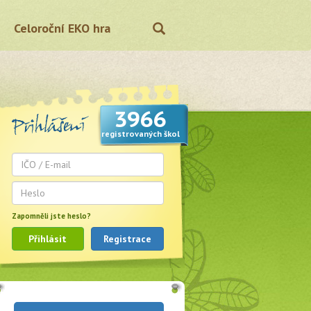
Celoroční EKO hra
3966
registrovaných škol
Zapomněli jste heslo?
Přihlásit
Registrace