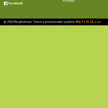
Kontakty
facebook
© 2010 Recyklohraní. Tvůrce a provozovatel systému
W.A.T.C.H. CZ, s.r.o.