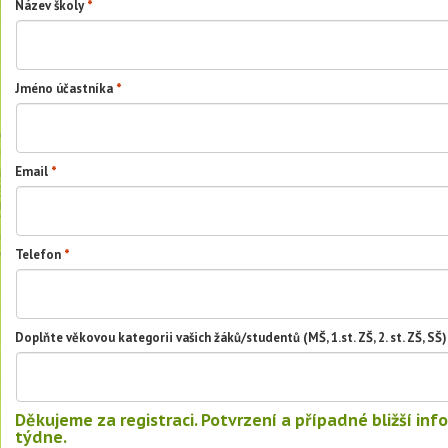
Název školy
*
Jméno účastníka
*
Email
*
Telefon
*
Doplňte věkovou kategorii vašich žáků/studentů (MŠ, 1.st. ZŠ, 2. st. ZŠ, SŠ)
Děkujeme za registraci. Potvrzení a případné bližší i
týdne.