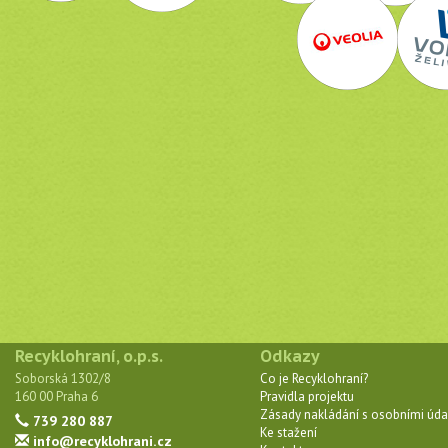
Recyklohraní, o.p.s.
Odkazy
Soborská 1302/8
Co je Recyklohraní?
160 00 Praha 6
Pravidla projektu
Zásady nakládání s osobními úda
739 280 887
Ke stažení
info@recyklohrani.cz