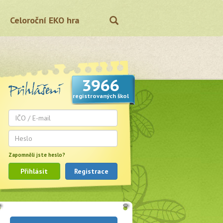
Celoroční EKO hra
3966
registrovaných škol
Zapomněli jste heslo?
Přihlásit
Registrace