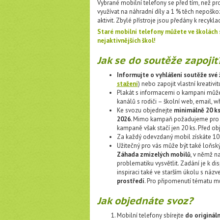
Vybrané mobilní telefony se před tím, než proj
využívat na náhradní díly a 1 % těch nepoško
aktivit. Zbylé přístroje jsou předány k recykl
Staré mobilní telefony můžete ve školách
nejaktivnějších škol!
Jak se do soutěže zapojit
Informujte o vyhlášení soutěže své
stažení
) nebo zapojit vlastní kreativi
Plakát s informacemi o kampani můžet
kanálů s rodiči – školní web, email, 
Ke svozu objednejte
minimálně 20 k
2026.
Mimo kampaň požadujeme pro ob
kampaně však stačí jen 20 ks. Před o
Za každý odevzdaný mobil získáte 1
Užitečný pro vás může být také loňsk
Záhada zmizelých mobilů
, v němž n
problematiku vysvětlit. Zadání je k di
inspiraci také ve starším úkolu s náz
prostředí
. Pro připomenutí tématu m
Jak objednáte svoz?
Mobilní telefony sbírejte
do originál