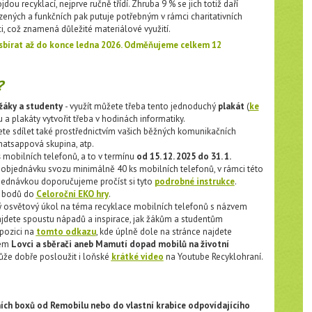
dou recyklací, nejprve ručně třídí. Zhruba 9 % se jich totiž daří
zených a funkčních pak putuje potřebným v rámci charitativních
aci, což znamená důležité materiálové využití.
 sbírat až do konce ledna 2026. Odměňujeme celkem 12
?
 žáky a studenty
- využít můžete třeba tento jednoduchý
plakát
(
ke
tu a plakáty vytvořit třeba v hodinách informatiky.
e sdílet také prostřednictvím vašich běžných komunikačních
whatsappová skupina, atp.
s
mobilních telefonů, a to v termínu
od 15. 12. 2025 do 31. 1.
jednávku svozu minimálně 40 ks mobilních telefonů, v rámci této
bjednávkou doporučujeme pročíst si tyto
podrobné instrukce
.
0 bodů do
Celoroční EKO hry
.
ý osvětový úkol na téma recyklace mobilních telefonů s názvem
ajdete spoustu nápadů a inspirace, jak žákům a studentům
spozici na
tomto odkazu
, kde úplně dole na stránce najdete
vem
Lovci a sběrači aneb Mamutí dopad mobilů na životní
ůže dobře posloužit i loňské
krátké video
na Youtube Recyklohraní.
ních boxů od Remobilu nebo do vlastní krabice odpovídajícího