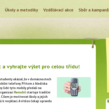
Úkoly a metodiky
Vzdělávací akce
Sběr a kampaně
a vyhrajte výlet pro celou třídu!
studenty ukázal, že v domácnostech
ilní telefony. Přitom z hlediska
by lidé tyto mobily předali na
organizací
Remobil
startuje tradiční
Cílem je motivovat školy a jejich
 k recyklaci. A vítěze čekají opravdu