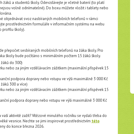
žáků a studentů školy. Odevzdávejte je včetně baterií (to platí
 nejsou volně odnímatelné). Do boxu můžete vložit i tablety nebo
odována.
žné objednávat svoz nasbíraných mobilních telefonů v rámci
ejte prostřednictvím formuláře v informačním systému na webu
 profilu školy).
de přepočet sesbíraných mobilních telefonů na žáka školy. Pro
ka školy bude počítáno s minimálním počtem 15 žáků školy.
m žáků do 300)
arku nebo za jiným vzdělávacím zážitkem (maximální příspěvek 15
nanční podpora dopravy nebo vstupu ve výši maximálně 3 000 Kč
 žáků 300 a více)
arku nebo za jiným vzdělávacím zážitkem (maximální příspěvek 15
nanční podpora dopravy nebo vstupu ve výši maximálně 3 000 Kč
 vaší aktivitě zažít? Vítězové minulého ročníku se vydali třeba do
ké vesnice. Nechte se jimi inspirovat prostřednictvím
této
šeny do konce března 2026.