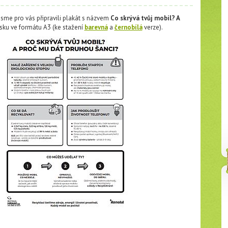
me pro vás připravili plakát s názvem
Co skrývá tvůj mobil? A
tisku ve formátu A3 (ke stažení
barevná
a
černobílá
verze).