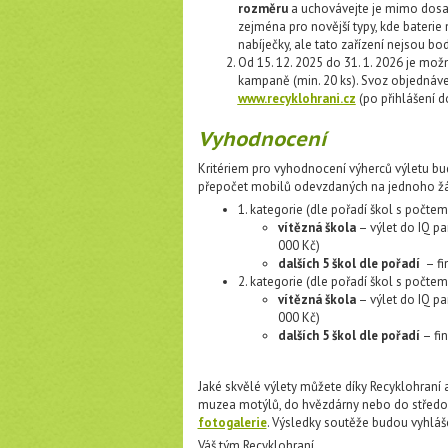
rozměru
a uchovávejte je mimo dosah 
zejména pro novější typy, kde baterie
nabíječky, ale tato zařízení nejsou b
Od 15. 12. 2025 do 31. 1. 2026 je mo
kampaně (min. 20 ks). Svoz objednáv
www.recyklohrani.cz
(po přihlášení do
Vyhodnocení
Kritériem pro vyhodnocení výherců výletu bu
přepočet mobilů odevzdaných na jednoho žá
1. kategorie (dle pořadí škol s počte
vítězná škola
– výlet do IQ p
000 Kč)
dalších 5 škol dle pořadí
– fi
2. kategorie (dle pořadí škol s počtem
vítězná škola
– výlet do IQ p
000 Kč)
dalších 5 škol dle pořadí
– fi
Jaké skvělé výlety můžete díky Recyklohraní a
muzea motýlů, do hvězdárny nebo do středově
fotogalerie
. Výsledky soutěže budou vyhlá
Váš tým Recyklohraní.