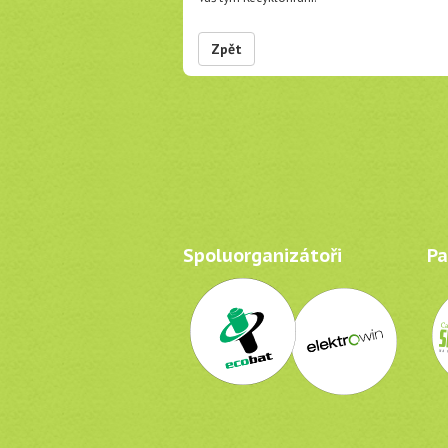
Zpět
Spoluorganizátoři
Par