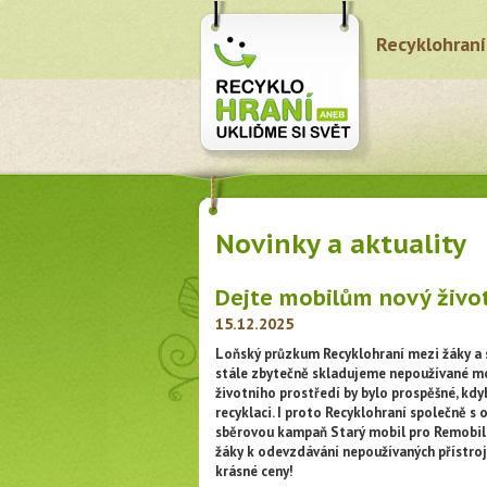
Recyklohraní
Novinky a aktuality
Dejte mobilům nový život 
15.12.2025
Loňský průzkum Recyklohraní mezi žáky a 
stále zbytečně skladujeme nepoužívané mob
životního prostředí by bylo prospěšné, kdy
recyklaci. I proto Recyklohraní společně s 
sběrovou kampaň Starý mobil pro Remobil. 
žáky k odevzdávání nepoužívaných přístrojů
krásné ceny!