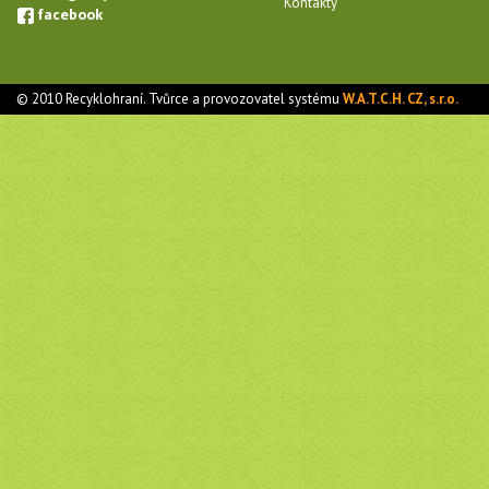
Kontakty
facebook
© 2010 Recyklohraní. Tvůrce a provozovatel systému
W.A.T.C.H. CZ, s.r.o.