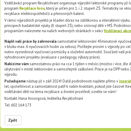
Vzdělávácí program Recyklohraní organizuje výjezdní lektorské programy již řa
program
Recyklace hrou
, který je určen pro 1. i 2. stupeň ZŠ. Tematicky se vě
recyklace elektrospotřebičů a přenosných baterií.
V rámci výjezdních projektů je kladen důraz na zážitkovou a interaktivní výuku.
principech badatelské výuky (II. stupeň ZŠ), nebo oslovují děti v MŠ. Podrobn
programům naleznete na našich webových stránkách v sekci
Vzdělávací akc
Náplň vaší práce by zahrnovala
samostatné lektorování 45minutové vyučovac
v bloku max. 6 vyučovacích hodin za sebou). Počítejte prosím s výjezdy po cel
nutno vyzvednout vyučovací pomůcky a služební automobil. Součástí vaší prác
vyhodnocení projektu (evaluace s pedagogy, výkazy práce).
Nabízíme vám
samostatnou práci na cca 1 týden v měsíci (možno i více, dle 
ubytování v místě lektorování a samozřejmě zaškolení. Práce je na DPP nebo
výjezdu.
Požadujeme
nástup již v září 2024! Další podrobnosti najdete přímo v
inzerá
let, spolehlivost a samostatnost patří k vašim kvalitám, pokud jste časově flex
vzdělávání dětí na téma recyklace a životní prostředí, ozvěte se nám!
Kontakt: Hana Ansorgová, ředitelka Recyklohraní
Tel: 602 164 173
Zpět