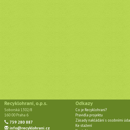
Recyklohraní, o.p.s.
Odkazy
Soborská 1302/8
Co je Recyklohraní?
160 00 Praha 6
Pravidla projektu
Zásady nakládání s osobními úda
739 280 887
Ke stažení
info@recyklohrani.cz