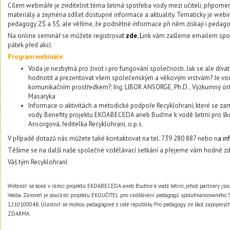
Cílem webináře je zviditelnit téma šetrná spotřeba vody mezi učiteli, připom
materiály a zejména sdílet dostupné informace a aktuality. Tematicky je web
pedagogy ZŠ a SŠ, ale věříme, že podnětné informace při něm získají i pedago
Na online seminář se můžete registrova
t
zde
.
L
ink vám zašleme emailem spolu
pátek před akcí.
Program webináře:
Voda je nezbytná pro život i pro fungování společnosti. Jak se ale dívat 
hodnotit a prezentovat všem společenským a věkovým vrstvám? Je vo
komunikačním prostředkem?; Ing. LIBOR ANSORGE, Ph.D., Výzkumný ús
Masaryka
Informace o aktivitách a metodické podpoře Recyklohraní, které se za
vody. Benefity projektu EKOABECEDA aneb Buďme k vodě šetrní pro ško
Ansorgová, ředitelka Recyklohraní, o.p.s.
V případě dotazů nás můžete také kontaktovat na tel. 739 280 887 nebo n
a
in
Těšíme se na další naše společné vzdělávací setkání a přejeme vám hodně zdr
Váš tým Recyklohraní
Webinář se koná v rámci projektu EKOABECEDA aneb Buďme k vodě šetrní, jehož partnery jsou
Veolia. Zároveň je součástí projektu EKOUČITEL pro vzdělávání pedagogů
spolufinancovaného 
1210100048. Účastnit se mohou pedagogové z celé republiky. Pro pedagogy ze škol zapojenýc
ZDARMA