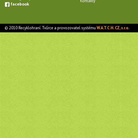
Kontakty
facebook
© 2010 Recyklohraní. Tvůrce a provozovatel systému
W.A.T.C.H. CZ, s.r.o.