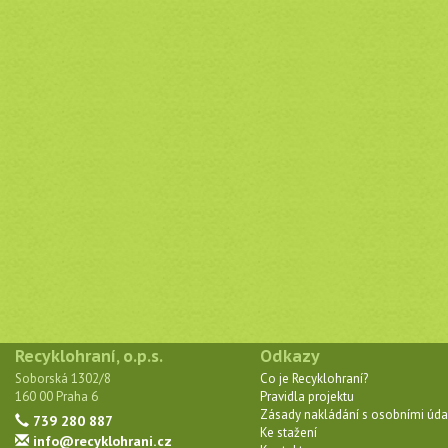
Recyklohraní, o.p.s.
Odkazy
Soborská 1302/8
Co je Recyklohraní?
160 00 Praha 6
Pravidla projektu
Zásady nakládání s osobními úda
739 280 887
Ke stažení
info@recyklohrani.cz