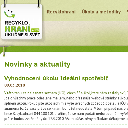
Recyklohraní
Úkoly a metodiky
Novinky a aktuality
Vyhodnocení úkolu Ideální spotřebič
09.03.2010
V této tabulce naleznete seznam (IČO), všech 584 škol,které nám zaslaly svůj "I
Jde o všechny práce odeslané mailem, nebo přes naše webové stránky a škol
splnění úkolu. Pokud jste úkol jedním z výše uvedných způsobů poslali a IČO v
znamená to, že vaše práce se k nám bohužel nedostala. V tom případě nás pr
lince Recyklohraní 844 100 101 a věřím, že se nám podaří nedorozumění vyřeš
práce budou zveřejněny do 17.3.2010. Všem zúčastněným školám děkujeme a t