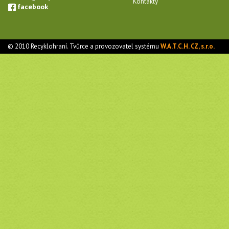
Kontakty
facebook
© 2010 Recyklohraní. Tvůrce a provozovatel systému
W.A.T.C.H. CZ, s.r.o.