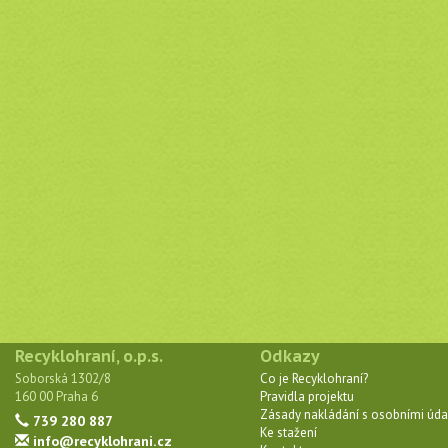
Recyklohraní, o.p.s.
Odkazy
Soborská 1302/8
Co je Recyklohraní?
160 00 Praha 6
Pravidla projektu
Zásady nakládání s osobními úda
739 280 887
Ke stažení
info@recyklohrani.cz