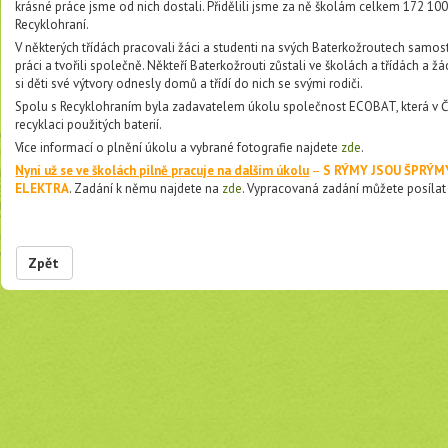
krásné práce jsme od nich dostali. Přidělili jsme za ně školám celkem 172 100
Recyklohraní.
V některých třídách pracovali žáci a studenti na svých Baterkožroutech samos
práci a tvořili společně. Někteří Baterkožrouti zůstali ve školách a třídách a žáci
si děti své výtvory odnesly domů a třídí do nich se svými rodiči.
Spolu s Recyklohraním byla zadavatelem úkolu společnost ECOBAT, která v Čes
recyklaci použitých baterií.
Více informací o plnění úkolu a vybrané fotografie najdete
zde
.
Nyní už se ve školách pilně pracuje na dalším úkolu
–
S RÝMY JSOU ŠPRÝM
ELEKTRA
. Zadání k němu najdete na
zde
. Vypracovaná zadání můžete posílat
Zpět