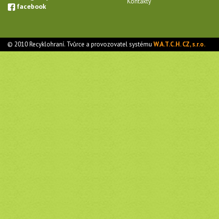
Kontakty
facebook
© 2010 Recyklohraní. Tvůrce a provozovatel systému
W.A.T.C.H. CZ, s.r.o.