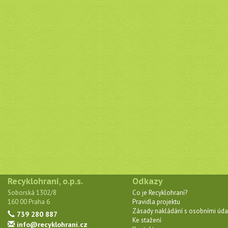
Recyklohraní, o.p.s.
Odkazy
Soborská 1302/8
Co je Recyklohraní?
160 00 Praha 6
Pravidla projektu
Zásady nakládání s osobními úda
739 280 887
Ke stažení
info@recyklohrani.cz