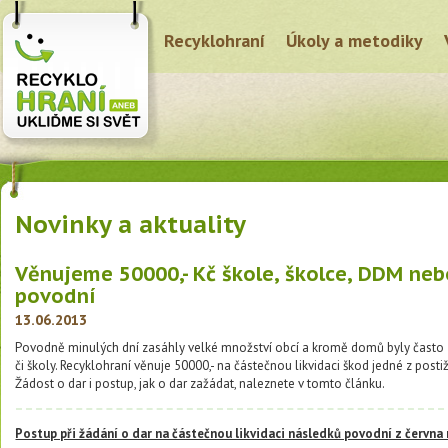
Recyklohraní
Úkoly a metodiky
Novinky a aktuality
Věnujeme 50000,- Kč škole, školce, DDM ne
povodní
13.06.2013
Povodně minulých dní zasáhly velké množství obcí a kromě domů byly často z
či školy. Recyklohraní věnuje 50000,- na částečnou likvidaci škod jedné z pos
Žádost o dar i postup, jak o dar zažádat, naleznete v tomto článku.
Postup při žádání o dar na částečnou likvidaci následků povodní z června