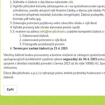
Stáhněte si žádost o dar, kterou naleznete
zde
.
Vyplňte příslušné kolonky (dotazujeme se i na spolufinancování opra
schválenou, uveďte alespoň výši finanční částky, o kterou jste žádali.
o finanční příspěvek nežádali, kolonku nevyplňujte). Žádost podepište, 
formátu pdf nebo jpg.
Oskenujte potvrzení pojišťovny nebo obecního úřadu o výši škod.
Vyfoťte prostory, kde chcete darované peníze využít.
E-mailem na adresu
info@recyklohrani.cz
zašlete kompletní žádost o d
Oskenovaná žádost,
oskenované potvrzení o výši škod,
3 fotografie postižených prostor.
Termín pro zaslání žádosti je 23. 6. 2013
Všechny žádosti budou posouzeny a komise složená ze zástupců společnosti R
spolupracujících kolektivních systémů vybere
nejpozději do 30. 6. 2013
jedn
spojené s likvidací následků povodní z června 2013 až do výše 50000,- Kč. S
smlouvou.
Dárce (Recyklohraní, o.p.s.) si vyhrazuje právo změnit podmínky hodnocení v
žádostí.
Zpět