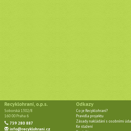
Recyklohraní, o.p.s.
Odkazy
Soborská 1302/8
Co je Recyklohraní?
160 00 Praha 6
Pravidla projektu
Zásady nakládání s osobními úda
739 280 887
Ke stažení
info@recyklohrani.cz