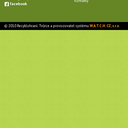
Kontakty
facebook
© 2010 Recyklohraní. Tvůrce a provozovatel systému
W.A.T.C.H. CZ, s.r.o.