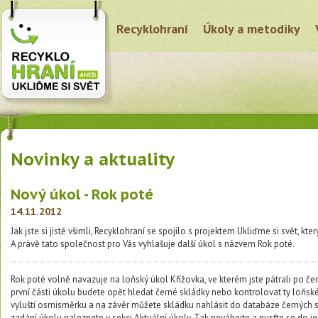
Recyklohraní
Úkoly a metodiky
Novinky a aktuality
Nový úkol - Rok poté
14.11.2012
Jak jste si jistě všimli, Recyklohraní se spojilo s projektem Ukliďme si svět, k
A právě tato společnost pro Vás vyhlašuje další úkol s názvem Rok poté.
Rok poté volně navazuje na loňský úkol Křížovka, ve kterém jste pátrali po če
první části úkolu budete opět hledat černé skládky nebo kontrolovat ty loňské, 
vyluští osmisměrku a na závěr můžete skládku nahlásit do databáze černých 
zadání úkolu naleznete v sekci Aktuální úkoly. Tak neváhejte a pusťte se do j