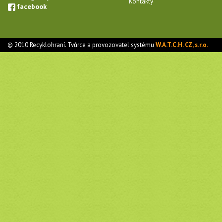
Kontakty
facebook
© 2010 Recyklohraní. Tvůrce a provozovatel systému
W.A.T.C.H. CZ, s.r.o.