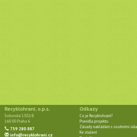
Recyklohraní, o.p.s.
Odkazy
Soborská 1302/8
Co je Recyklohraní?
160 00 Praha 6
Pravidla projektu
Zásady nakládání s osobními úda
739 280 887
Ke stažení
info@recyklohrani.cz