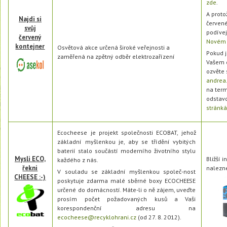
zde
.
A proto
Najdi si
červené
svůj
podívejt
červený
Novém 
kontejner
Osvětová akce určená široké veřejnosti a
Pokud j
zaměřená na zpětný odběr elektrozařízení
Vašem o
ozvěte 
andrea
na term
odstavc
stránk
Ecocheese je projekt společnosti ECOBAT
, jehož
základní myšlenkou je, aby se třídění vybitých
baterií stalo součástí moderního životního stylu
Mysli ECO,
Bližší 
každého z nás.
řekni
nalezn
V souladu se základní myšlenkou společ-nost
CHEESE :-)
poskytuje zdarma malé sběrné boxy ECOCHEESE
určené do domácností. Máte-li o ně zájem, uveďte
prosím počet požadovaných kusů a Vaši
korespondenční adresu na
ecocheese@recyklohrani.cz
(od 27. 8. 2012).