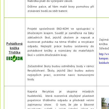
Nabídka platí do vyčerpání zásob.
Držíme palce, ať Vám malé boxy pomohou při
získávání bodů za sběr baterií.
Projekt společnosti EKO-KOM ve spolupráci s
Jihočeským krajem. Soutěž je zaměřená na žáky
základních škol, jejichž úkolem je napsat a
Zajímá
ilustrovat pohádku na téma třídění a recyklace
Pohádková
knížka
odpadu. Nejlepší práce budou sestaveny do
knížka
Středoč
pohádkové knížky a rozeslány do mateřských
Třídilka
http://w
škol v celém Jihočeském kraji.
kampan.
knizka/t
Zúčastněné školy budou odměněny body v rámci
Recyklohraní. Školy, jejichž žáci budou autory
nejlepších prací, oceníme navíc bonusovými
body.
Kapela Recyklas je skupina mladých
hudebníků, která rozeznívá obyčejné plastové
popelnice tříděného odpadu a předvádí velmi
zajímavou show. O tom, že jde o šikovné
muzikanty svědčí i jejich letošní účast na