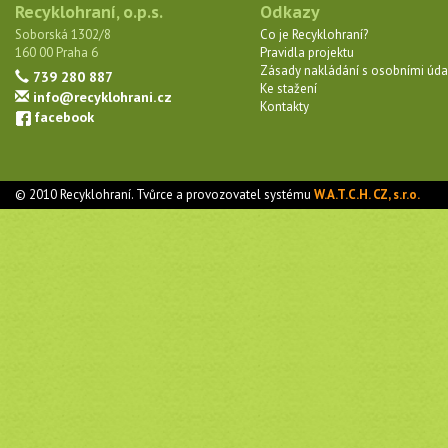
Recyklohraní, o.p.s.
Odkazy
Soborská 1302/8
Co je Recyklohraní?
160 00 Praha 6
Pravidla projektu
Zásady nakládání s osobními úda
739 280 887
Ke stažení
info@recyklohrani.cz
Kontakty
facebook
© 2010 Recyklohraní. Tvůrce a provozovatel systému
W.A.T.C.H. CZ, s.r.o.