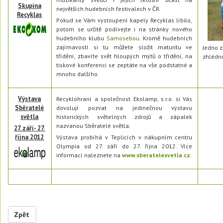
Skupina
největších hudebních festivalech v ČR.
Recyklas
Pokud se Vám vystoupení kapely Recyklas líbilo,
potom se určitě podívejte i na stránky nového
hudebního klubu
Samosebou
. Kromě hudebních
zajímavostí si tu můžete složit maturitu ve
Jedno 
třídění, zbavíte svět hloupých mýtů o třídění, na
zhlédn
tiskové konferenci se zeptáte na vše podstatné a
mnoho dalšího.
Výstava
Recyklohraní a společnost Ekolamp, s.r.o. si Vás
Sběratelé
dovolují pozvat na jedinečnou výstavu
světla
historických světelných zdrojů a zápalek
nazvanou Sběratelé světla.
27. září- 27.
října 2012
Výstava probíhá v Teplicích v nákupním centru
Olympia od 27. září do 27. října 2012. Více
informací naleznete na
www.sberatelesvetla.cz
.
Zpět