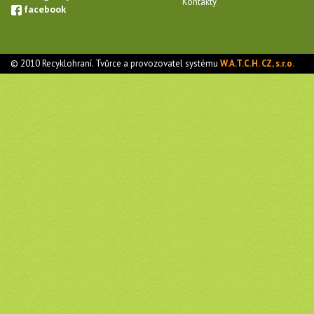
Kontakty
facebook
© 2010 Recyklohraní. Tvůrce a provozovatel systému
W.A.T.C.H. CZ, s.r.o.