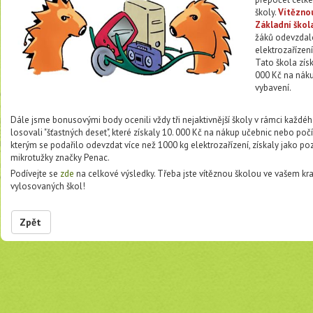
školy.
Vítězno
Základní škol
žáků odevzdal
elektrozařízen
Tato škola zís
000 Kč na nák
vybavení.
Dále jsme bonusovými body ocenili vždy tři nejaktivnější školy v rámci každéh
losovali "šťastných deset", které získaly 10. 000 Kč na nákup učebnic nebo poč
kterým se podařilo odevzdat více než 1000 kg elektrozařízení, získaly jako p
mikrotužky značky Penac.
Podívejte se
zde
na celkové výsledky. Třeba jste vítěznou školou ve vašem kra
vylosovaných škol!
Zpět