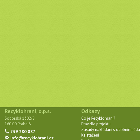
Recyklohraní, o.p.s.
Odkazy
Soborská 1302/8
Co je Recyklohraní?
160 00 Praha 6
Pravidla projektu
Zásady nakládání s osobními úda
739 280 887
Ke stažení
info@recyklohrani.cz