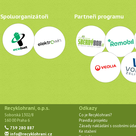
Spoluorganizátoři
Partneři programu
Recyklohraní, o.p.s.
Odkazy
Soborská 1302/8
Co je Recyklohraní?
160 00 Praha 6
Pravidla projektu
Zásady nakládání s osobními úda
739 280 887
Ke stažení
info@recyklohrani.cz