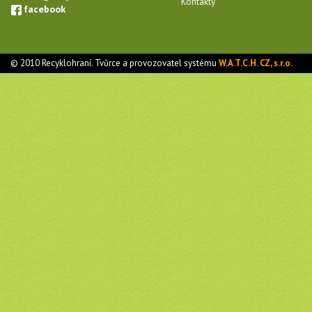
Kontakty
facebook
© 2010 Recyklohraní. Tvůrce a provozovatel systému
W.A.T.C.H. CZ, s.r.o.