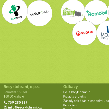
Recyklohraní, o.p.s.
Odkazy
Soborská 1302/8
Co je Recyklohraní?
160 00 Praha 6
Pravidla projektu
Zásady nakládání s osobními úda
739 280 887
Ke stažení
info@recyklohrani.cz