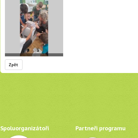
Zpět
Spoluorganizátoři
Partneři programu