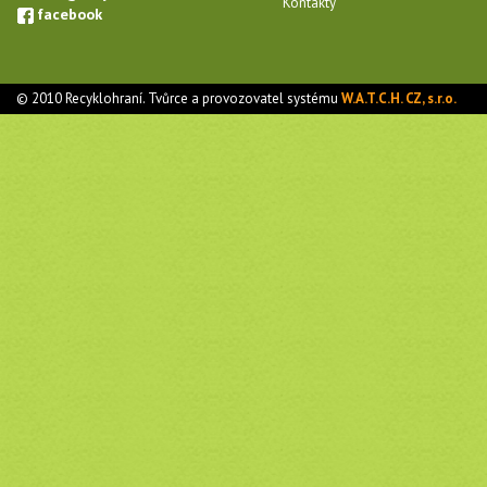
Kontakty
facebook
© 2010 Recyklohraní. Tvůrce a provozovatel systému
W.A.T.C.H. CZ, s.r.o.