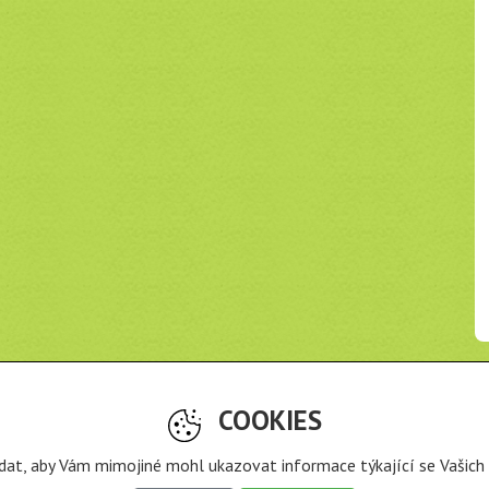
Odkazy
COOKIES
o je Recyklohraní?
ravidla projektu
Zásady nakládání s osobními údaji
 dat, aby Vám mimojiné mohl ukazovat informace týkající se Vašich 
e stažení