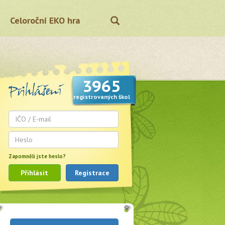
Celoroční EKO hra
3965
registrovaných škol
Zapomněli jste heslo?
Přihlásit
Registrace