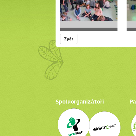
Zpět
Spoluorganizátoři
Par