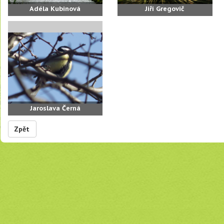
Adéla Kubinová
Jiří Gregovič
Jaroslava Černá
Zpět