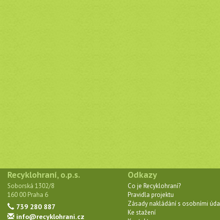
Recyklohraní, o.p.s.
Odkazy
Soborská 1302/8
Co je Recyklohraní?
160 00 Praha 6
Pravidla projektu
Zásady nakládání s osobními úda
739 280 887
Ke stažení
info@recyklohrani.cz