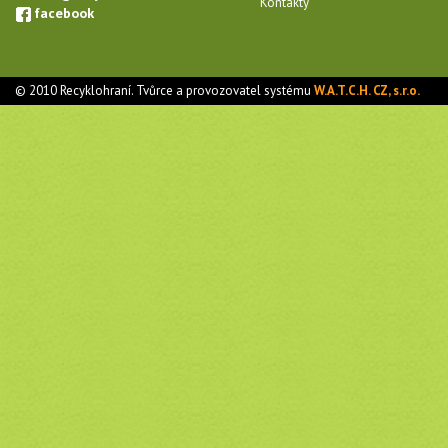
Kontakty
facebook
© 2010 Recyklohraní. Tvůrce a provozovatel systému
W.A.T.C.H. CZ, s.r.o.