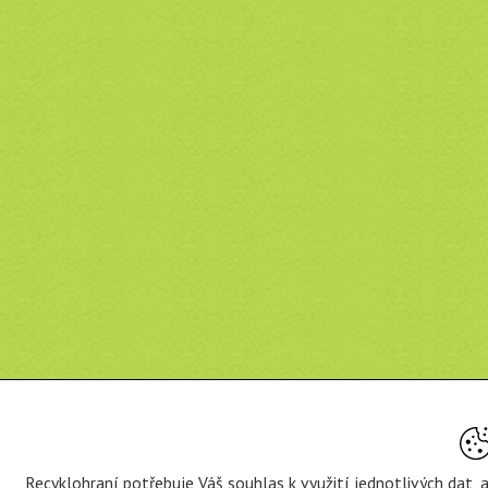
Recyklohraní potřebuje Váš souhlas k využití jednotlivých dat,