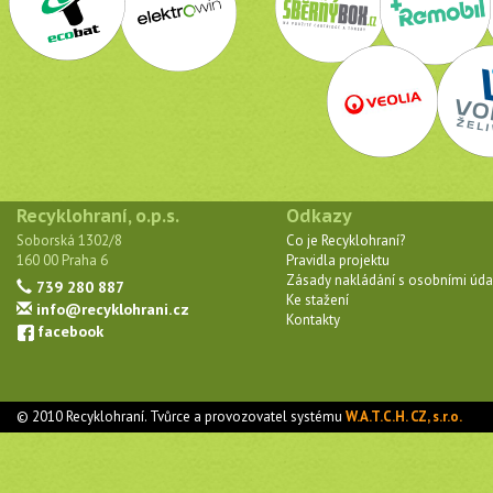
Recyklohraní, o.p.s.
Odkazy
Soborská 1302/8
Co je Recyklohraní?
160 00 Praha 6
Pravidla projektu
Zásady nakládání s osobními úda
739 280 887
Ke stažení
info@recyklohrani.cz
Kontakty
facebook
© 2010 Recyklohraní. Tvůrce a provozovatel systému
W.A.T.C.H. CZ, s.r.o.