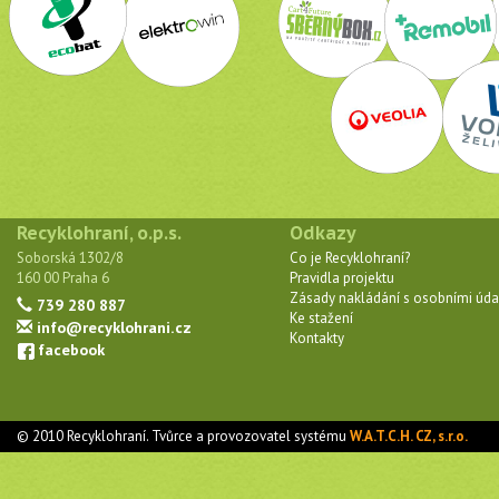
Recyklohraní, o.p.s.
Odkazy
Soborská 1302/8
Co je Recyklohraní?
160 00 Praha 6
Pravidla projektu
Zásady nakládání s osobními úda
739 280 887
Ke stažení
info@recyklohrani.cz
Kontakty
facebook
© 2010 Recyklohraní. Tvůrce a provozovatel systému
W.A.T.C.H. CZ, s.r.o.