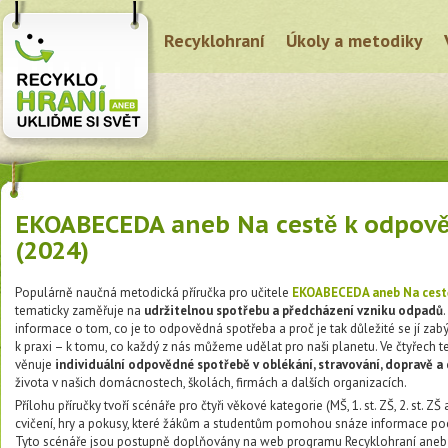
Recyklohraní
Úkoly a metodiky
EKOABECEDA aneb Na cestě k odpověd
(2024)
Populárně naučná metodická příručka pro učitele
EKOABECEDA aneb Na cest
tematicky zaměřuje na
udržitelnou spotřebu a předcházení vzniku odpadů
informace o tom, co je to odpovědná spotřeba a proč je tak důležité se jí zab
k praxi – k tomu, co každý z nás můžeme udělat pro naši planetu. Ve čtyřech 
věnuje
individuální odpovědné spotřebě v oblékání, stravování, dopravě a
života v našich domácnostech, školách, firmách a dalších organizacích.
Přílohu příručky tvoří scénáře pro čtyři věkové kategorie (MŠ, 1. st. ZŠ, 2. st. ZŠ
cvičení, hry a pokusy, které žákům a studentům pomohou snáze informace poc
Tyto scénáře jsou postupně doplňovány na web programu Recyklohraní aneb 