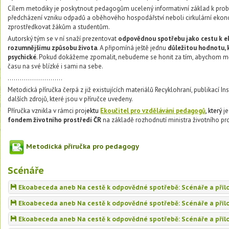
Cílem metodiky je poskytnout pedagogům ucelený informativní základ k probl
předcházení vzniku odpadů a oběhového hospodářství neboli cirkulární ekon
zprostředkovat žákům a studentům.
Autorský tým se v ní snaží prezentovat
odpovědnou spotřebu jako cestu k ek
rozumnějšímu způsobu života
. A připomíná ještě jednu
důležitou hodnotu, k
psychické
. Pokud dokážeme zpomalit, nebudeme se honit za tím, abychom měl
času na své blízké i sami na sebe.
...........................
Metodická příručka čerpá z již existujících materiálů Recyklohraní, publikací Ins
dalších zdrojů, které jsou v příručce uvedeny.
Příručka vznikla v rámci proj
ektu
Ekoučitel pro vzdělávání pedagogů
, který
je
fondem životního prostředí ČR
na základě rozhodnutí ministra životního pro
Metodická příručka pro pedagogy
Scénáře
Ekoabeceda aneb Na cestě k odpovědné spotřebě: Scénáře a příl
Ekoabeceda aneb Na cestě k odpovědné spotřebě: Scénáře a příloh
Ekoabeceda aneb Na cestě k odpovědné spotřebě: Scénáře a příloh