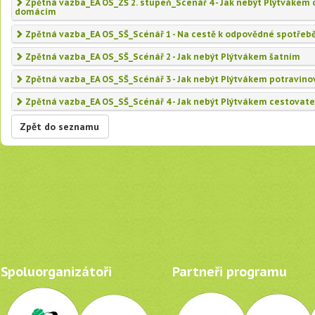
Zpětná vazba_EA OS_ZŠ 2. stupeň_Scénář 4 - Jak nebýt Plýtvákem
domácím
Zpětná vazba_EA OS_SŠ_Scénář 1 - Na cestě k odpovědné spotřeb
Zpětná vazba_EA OS_SŠ_Scénář 2 - Jak nebýt Plýtvákem šatním
Zpětná vazba_EA OS_SŠ_Scénář 3 - Jak nebýt Plýtvákem potravin
Zpětná vazba_EA OS_SŠ_Scénář 4 - Jak nebýt Plýtvákem cestova
Zpět do seznamu
Spoluorganizátoři
Partneři programu