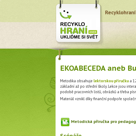
Recyklohraní
EKOABECEDA aneb Buď
Metodika obsahuje
lektorskou příručku
a 12
základní až po střední školy. Lekce jsou inte
podobě pracovních listů, obrázků a třeba pís
Materiál vznikl díky finanční podpoře společ
Metodická příručka pro pedagog
Scénáře