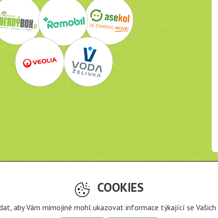
Odkazy
COOKIES
o je Recyklohraní?
ravidla projektu
Zásady nakládání s osobními údaji
 dat, aby Vám mimojiné mohl ukazovat informace týkající se Vašich 
e stažení