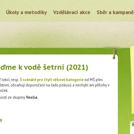
Úkoly a metodiky
Vzdělávací akce
Sběr a kampaně
me k vodě šetrní (2021)
 lekcí, resp.
3 scénáře pro čtyři věkové kategorie
od MŠ přes
raktivní, obsahují doporučení na řadu pokusů a nechybí ani přílohy v
niček.
ností ze skupiny
Veolia
.
y