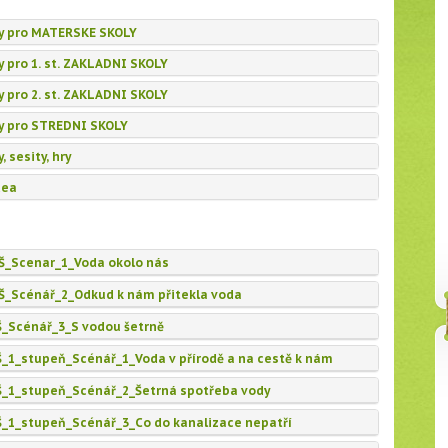
y pro MATERSKE SKOLY
pro 1. st. ZAKLADNI SKOLY
pro 2. st. ZAKLADNI SKOLY
y pro STREDNI SKOLY
sesity, hry
dea
_Scenar_1_Voda okolo nás
Scénář_2_Odkud k nám přitekla voda
Scénář_3_S vodou šetrně
_stupeň_Scénář_1_Voda v přírodě a na cestě k nám
1_stupeň_Scénář_2_Šetrná spotřeba vody
1_stupeň_Scénář_3_Co do kanalizace nepatří