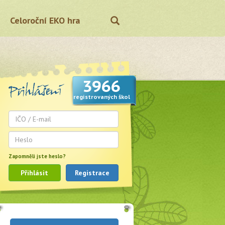
Celoroční EKO hra
3966
registrovaných škol
Zapomněli jste heslo?
Přihlásit
Registrace