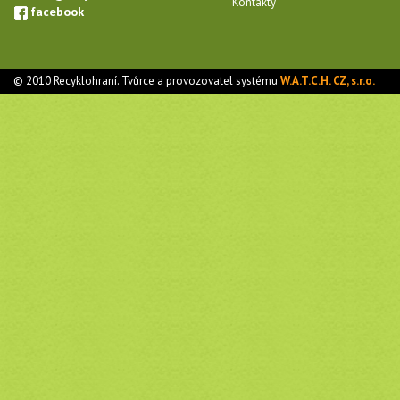
Kontakty
facebook
© 2010 Recyklohraní. Tvůrce a provozovatel systému
W.A.T.C.H. CZ, s.r.o.