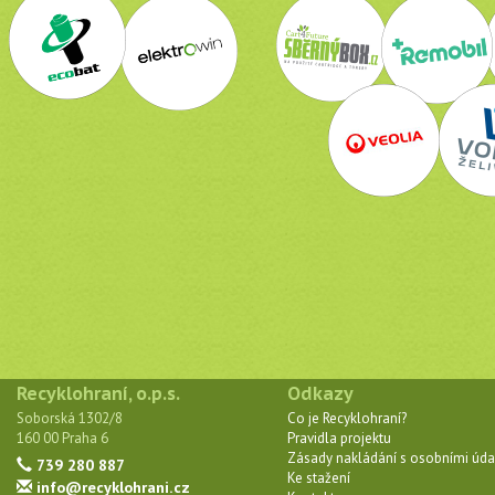
Recyklohraní, o.p.s.
Odkazy
Soborská 1302/8
Co je Recyklohraní?
160 00 Praha 6
Pravidla projektu
Zásady nakládání s osobními úda
739 280 887
Ke stažení
info@recyklohrani.cz