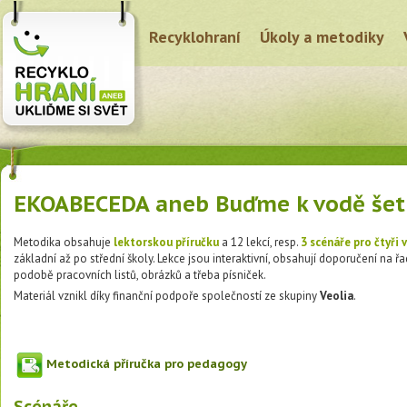
Recyklohraní
Úkoly a metodiky
EKOABECEDA aneb Buďme k vodě šetr
Metodika obsahuje
lektorskou příručku
a 12 lekcí, resp.
3 scénáře pro čtyři
základní až po střední školy. Lekce jsou interaktivní, obsahují doporučení na ř
podobě pracovních listů, obrázků a třeba písniček.
Materiál vznikl díky finanční podpoře společností ze skupiny
Veolia
.
Metodická příručka pro pedagogy
Scénáře