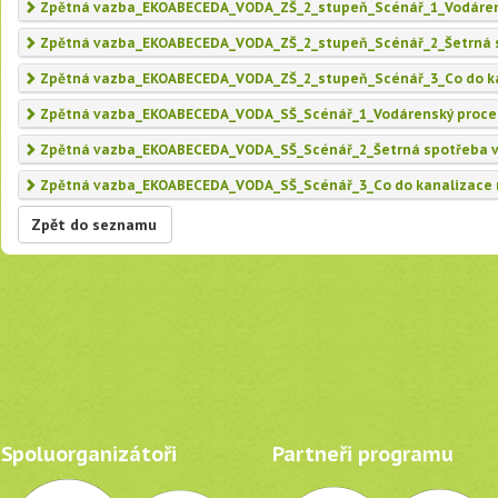
Zpětná vazba_EKOABECEDA_VODA_ZŠ_2_stupeň_Scénář_1_Vodáren
Zpětná vazba_EKOABECEDA_VODA_ZŠ_2_stupeň_Scénář_2_Šetrná 
Zpětná vazba_EKOABECEDA_VODA_ZŠ_2_stupeň_Scénář_3_Co do ka
Zpětná vazba_EKOABECEDA_VODA_SŠ_Scénář_1_Vodárenský proce
Zpětná vazba_EKOABECEDA_VODA_SŠ_Scénář_2_Šetrná spotřeba 
Zpětná vazba_EKOABECEDA_VODA_SŠ_Scénář_3_Co do kanalizace 
Zpět do seznamu
Spoluorganizátoři
Partneři programu