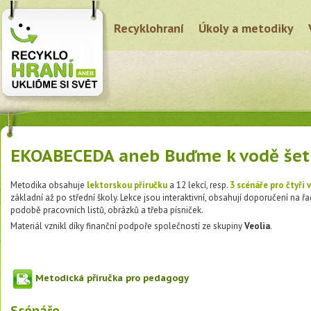
Recyklohraní
Úkoly a metodiky
EKOABECEDA aneb Buďme k vodě šetr
Metodika obsahuje
lektorskou příručku
a 12 lekcí, resp.
3 scénáře pro čtyři
základní až po střední školy. Lekce jsou interaktivní, obsahují doporučení na ř
podobě pracovních listů, obrázků a třeba písniček.
Materiál vznikl díky finanční podpoře společností ze skupiny
Veolia
.
Metodická příručka pro pedagogy
Scénáře