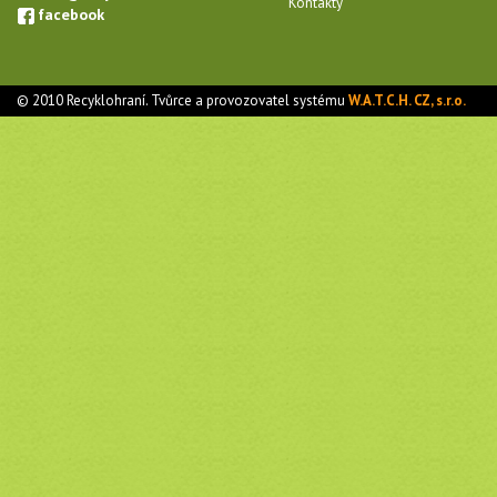
Kontakty
facebook
© 2010 Recyklohraní. Tvůrce a provozovatel systému
W.A.T.C.H. CZ, s.r.o.