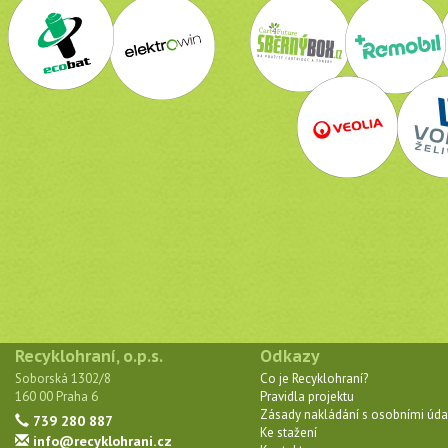
Recyklohraní, o.p.s.
Odkazy
Soborská 1302/8
Co je Recyklohraní?
160 00 Praha 6
Pravidla projektu
Zásady nakládání s osobními úda
739 280 887
Ke stažení
info@recyklohrani.cz