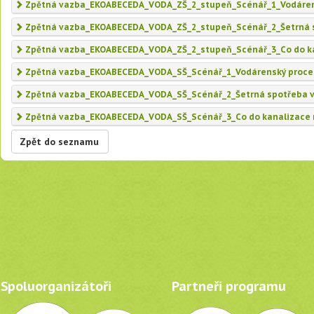
Zpětná vazba_EKOABECEDA_VODA_ZŠ_2_stupeň_Scénář_1_Vodáren
Zpětná vazba_EKOABECEDA_VODA_ZŠ_2_stupeň_Scénář_2_Šetrná 
Zpětná vazba_EKOABECEDA_VODA_ZŠ_2_stupeň_Scénář_3_Co do ka
Zpětná vazba_EKOABECEDA_VODA_SŠ_Scénář_1_Vodárenský proce
Zpětná vazba_EKOABECEDA_VODA_SŠ_Scénář_2_Šetrná spotřeba 
Zpětná vazba_EKOABECEDA_VODA_SŠ_Scénář_3_Co do kanalizace 
Zpět do seznamu
Spoluorganizátoři
Partneři programu